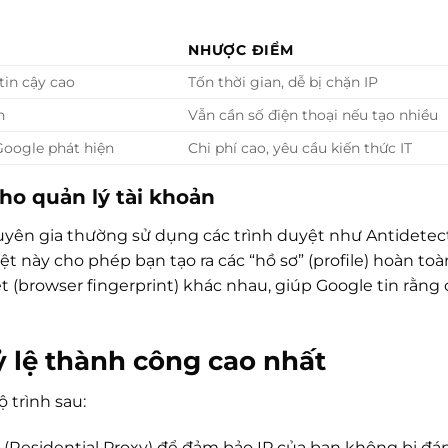
NHƯỢC ĐIỂM
tin cậy cao
Tốn thời gian, dễ bị chặn IP
n
Vẫn cần số điện thoại nếu tạo nhiều
Google phát hiện
Chi phí cao, yêu cầu kiến thức IT
ho quản lý tài khoản
uyên gia thường sử dụng các trình duyệt như Antidetec
ệt này cho phép bạn tạo ra các “hồ sơ” (profile) hoàn toà
ệt (browser fingerprint) khác nhau, giúp Google tin rằng 
ỷ lệ thành công cao nhất
ộ trình sau:
(Residential Proxy) để đảm bảo IP của bạn không bị đá