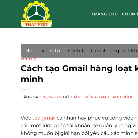
Bỏ
qua
TRANG CHỦ
CHỌN 
nội
dung
Home
»
Tin Tức
»
Cách tạo Gmail hàng loạt kh
TIN TỨC
Cách tạo Gmail hàng loạt 
minh
ĐĂNG VÀO
18/05/2026
BỞI
GIẢNG VIÊN PHẠM THANH DŨNG
Việc
tạo gmail
cá nhân hay phục vụ công việc h
cần một lượng lớn tài khoản để quản lý công v
không muốn bị giới hạn bởi yêu cầu xác minh số 