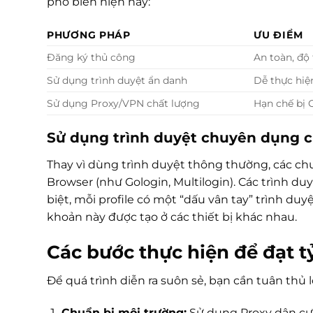
phổ biến hiện nay:
PHƯƠNG PHÁP
ƯU ĐIỂM
Đăng ký thủ công
An toàn, độ 
Sử dụng trình duyệt ẩn danh
Dễ thực hiệ
Sử dụng Proxy/VPN chất lượng
Hạn chế bị 
Sử dụng trình duyệt chuyên dụng c
Thay vì dùng trình duyệt thông thường, các ch
Browser (như Gologin, Multilogin). Các trình duy
biệt, mỗi profile có một “dấu vân tay” trình duy
khoản này được tạo ở các thiết bị khác nhau.
Các bước thực hiện để đạt t
Để quá trình diễn ra suôn sẻ, bạn cần tuân thủ l
Chuẩn bị môi trường:
Sử dụng Proxy dân cư 