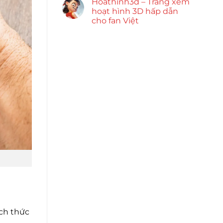
Hoathinh3d – Trang xem
hoạt hình 3D hấp dẫn
cho fan Việt
ách thức