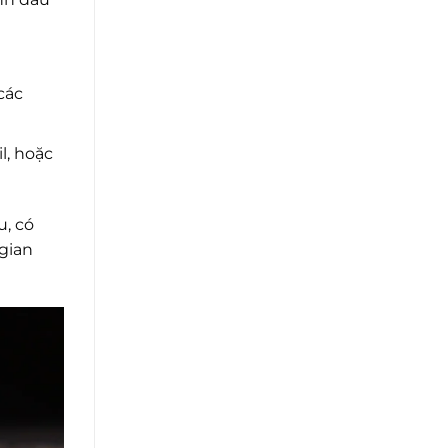
các
l, hoặc
u, có
 gian