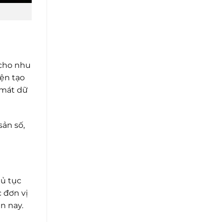
 cho nhu
iện tạo
 mát dữ
sản số,
hủ tục
 đơn vị
n nay.