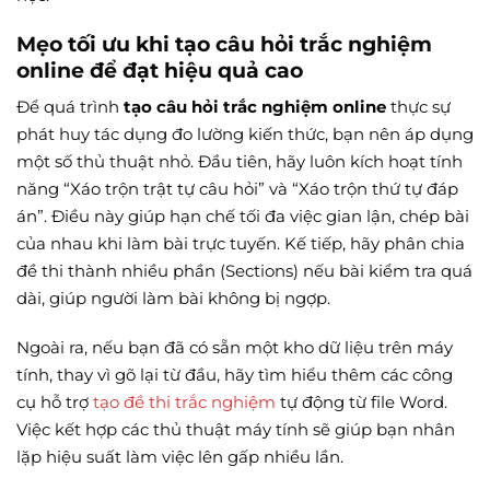
Mẹo tối ưu khi tạo câu hỏi trắc nghiệm
online để đạt hiệu quả cao
Để quá trình
tạo câu hỏi trắc nghiệm online
thực sự
phát huy tác dụng đo lường kiến thức, bạn nên áp dụng
một số thủ thuật nhỏ. Đầu tiên, hãy luôn kích hoạt tính
năng “Xáo trộn trật tự câu hỏi” và “Xáo trộn thứ tự đáp
án”. Điều này giúp hạn chế tối đa việc gian lận, chép bài
của nhau khi làm bài trực tuyến. Kế tiếp, hãy phân chia
đề thi thành nhiều phần (Sections) nếu bài kiểm tra quá
dài, giúp người làm bài không bị ngợp.
Ngoài ra, nếu bạn đã có sẵn một kho dữ liệu trên máy
tính, thay vì gõ lại từ đầu, hãy tìm hiểu thêm các công
cụ hỗ trợ
tạo đề thi trắc nghiệm
tự động từ file Word.
Việc kết hợp các thủ thuật máy tính sẽ giúp bạn nhân
lặp hiệu suất làm việc lên gấp nhiều lần.