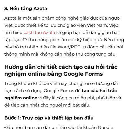
3. Nền tảng Azota
Azota là một sản phẩm công nghệ giáo dục của người
Việt, được thiết kế tối ưu cho giáo viên Việt Nam. Việc
tìm hiểu
cách tạo Azota
sẽ giúp bạn dễ dàng giao bài
tập, tạo đề thi chống gian lận cực kỳ hiệu quả. Nền tảng
này hỗ trợ nhận diện file Word/PDF tự động cắt câu hỏi
thông minh mà không cần nhập thủ công từng câu.
Hướng dẫn chi tiết cách tạo câu hỏi trắc
nghiệm online bằng Google Forms
Trong khuôn khổ bài viết này, chúng tôi sẽ hướng dẫn
bạn cách sử dụng Google Forms để
tạo câu hỏi trắc
nghiệm online
vì đây là công cụ miễn phí, phổ biến và
dễ tiếp cận nhất cho người mới bắt đầu.
Bước 1: Truy cập và thiết lập ban đầu
Đầu tiên, bạn cần đăng nhập vào tài khoản Google