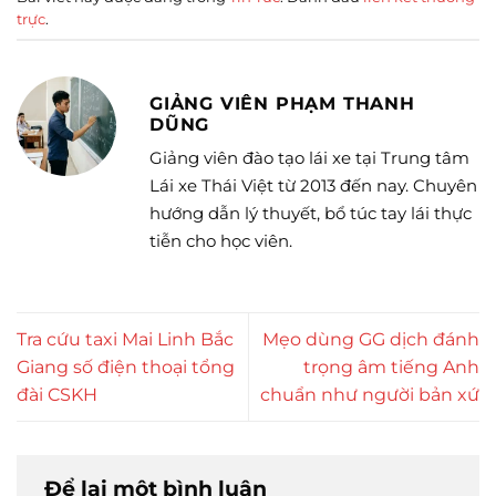
trực
.
GIẢNG VIÊN PHẠM THANH
DŨNG
Giảng viên đào tạo lái xe tại Trung tâm
Lái xe Thái Việt từ 2013 đến nay. Chuyên
hướng dẫn lý thuyết, bổ túc tay lái thực
tiễn cho học viên.
Tra cứu taxi Mai Linh Bắc
Mẹo dùng GG dịch đánh
Giang số điện thoại tổng
trọng âm tiếng Anh
đài CSKH
chuẩn như người bản xứ
Để lại một bình luận