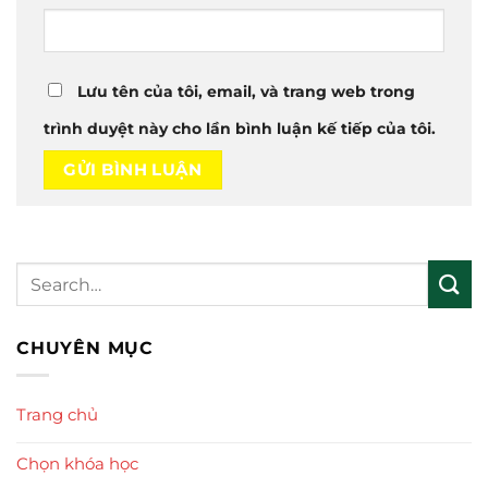
Lưu tên của tôi, email, và trang web trong
trình duyệt này cho lần bình luận kế tiếp của tôi.
CHUYÊN MỤC
Trang chủ
Chọn khóa học