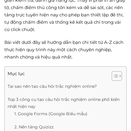
gian kiểm tra, đánh giá năng lực. Thay vì phải in ấn giấy
tờ, chấm điểm thủ công tốn kém và dễ sai sót, các nền
tảng trực tuyến hiện nay cho phép bạn thiết lập đề thi,
tự động chấm điểm và thống kê kết quả chỉ trong vài
cú click chuột.
Bài viết dưới đây sẽ hướng dẫn bạn chi tiết từ A-Z cách
thực hiện quy trình này một cách chuyên nghiệp,
nhanh chóng và hiệu quả nhất.
Mục lục
Tại sao nên tạo câu hỏi trắc nghiệm online?
Top 3 công cụ tạo câu hỏi trắc nghiệm online phổ biến
nhất hiện nay
1. Google Forms (Google Biểu mẫu)
2. Nền tảng Quizizz