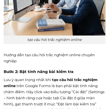
tạo câu hỏi trắc nghiệm online
Hướng dẫn tạo câu hỏi trắc nghiệm online chuyên
nghiệp
Bước 2: Bật tính năng bài kiểm tra
Lưu ý quan trọng nhất khi
tạo câu hỏi trắc nghiệm
online
trên Google Forms là bạn phải bật tính năng
chấm điểm. Hãy click vào biểu tượng “Cài đặt” (Settings
– hình bánh răng cưa hoặc tab Cài đặt ở giữa màn
hình), gạt thanh trượt ở mục “Đặt làm bài kiểm tra”