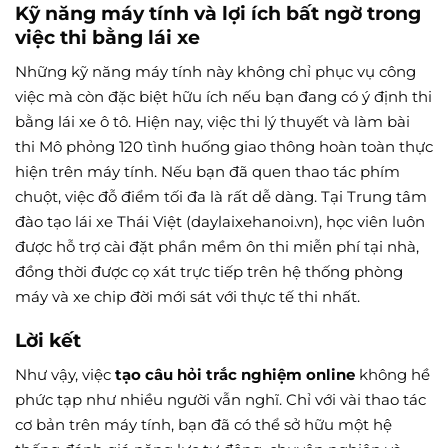
Kỹ năng máy tính và lợi ích bất ngờ trong
việc thi bằng lái xe
Những kỹ năng máy tính này không chỉ phục vụ công
việc mà còn đặc biệt hữu ích nếu bạn đang có ý định thi
bằng lái xe ô tô. Hiện nay, việc thi lý thuyết và làm bài
thi Mô phỏng 120 tình huống giao thông hoàn toàn thực
hiện trên máy tính. Nếu bạn đã quen thao tác phím
chuột, việc đỗ điểm tối đa là rất dễ dàng. Tại Trung tâm
đào tạo lái xe Thái Việt (daylaixehanoi.vn), học viên luôn
được hỗ trợ cài đặt phần mềm ôn thi miễn phí tại nhà,
đồng thời được cọ xát trực tiếp trên hệ thống phòng
máy và xe chip đời mới sát với thực tế thi nhất.
Lời kết
Như vậy, việc
tạo câu hỏi trắc nghiệm online
không hề
phức tạp như nhiều người vẫn nghĩ. Chỉ với vài thao tác
cơ bản trên máy tính, bạn đã có thể sở hữu một hệ