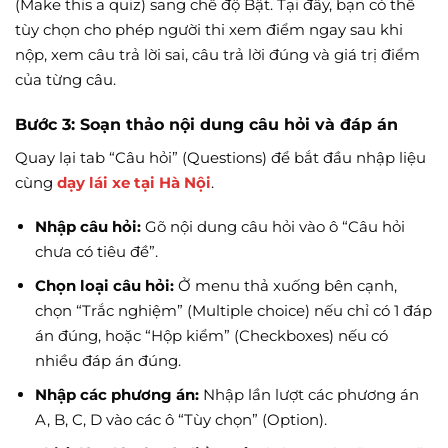
(Make this a quiz) sang chế độ Bật. Tại đây, bạn có thể
tùy chọn cho phép người thi xem điểm ngay sau khi
nộp, xem câu trả lời sai, câu trả lời đúng và giá trị điểm
của từng câu.
Bước 3: Soạn thảo nội dung câu hỏi và đáp án
Quay lại tab “Câu hỏi” (Questions) để bắt đầu nhập liệu
cùng
dạy lái xe tại Hà Nội
.
Nhập câu hỏi:
Gõ nội dung câu hỏi vào ô “Câu hỏi
chưa có tiêu đề”.
Chọn loại câu hỏi:
Ở menu thả xuống bên cạnh,
chọn “Trắc nghiệm” (Multiple choice) nếu chỉ có 1 đáp
án đúng, hoặc “Hộp kiểm” (Checkboxes) nếu có
nhiều đáp án đúng.
Nhập các phương án:
Nhập lần lượt các phương án
A, B, C, D vào các ô “Tùy chọn” (Option).