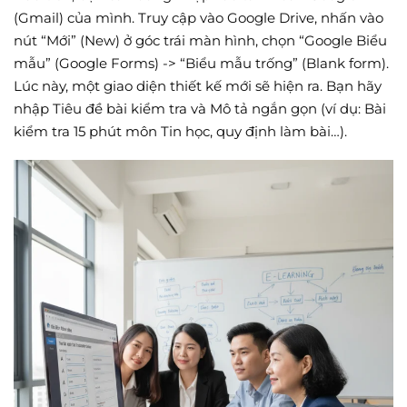
(Gmail) của mình. Truy cập vào Google Drive, nhấn vào
nút “Mới” (New) ở góc trái màn hình, chọn “Google Biểu
mẫu” (Google Forms) -> “Biểu mẫu trống” (Blank form).
Lúc này, một giao diện thiết kế mới sẽ hiện ra. Bạn hãy
nhập Tiêu đề bài kiểm tra và Mô tả ngắn gọn (ví dụ: Bài
kiểm tra 15 phút môn Tin học, quy định làm bài…).