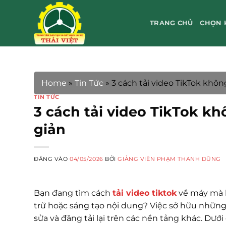
Bỏ
qua
TRANG CHỦ
CHỌN 
nội
dung
Home
»
Tin Tức
»
3 cách tải video TikTok khô
TIN TỨC
3 cách tải video TikTok k
giản
ĐĂNG VÀO
04/05/2026
BỞI
GIẢNG VIÊN PHẠM THANH DŨNG
Bạn đang tìm cách
tải video tiktok
về máy mà k
trữ hoặc sáng tạo nội dung? Việc sở hữu những
sửa và đăng tải lại trên các nền tảng khác. Dướ