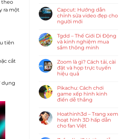
g theo
Capcut: Hướng dẫn
y ra một
chỉnh sửa video đẹp cho
người mới
Tgdd – Thế Giới Di Động
và kinh nghiệm mua
u tiên
sắm thông minh
oặc cắt
Zoom là gì? Cách tải, cài
đặt và họp trực tuyến
hiệu quả
ử dụng
Pikachu: Cách chơi
game xếp hình kinh
điển dễ thắng
Hoathinh3d – Trang xem
hoạt hình 3D hấp dẫn
cho fan Việt