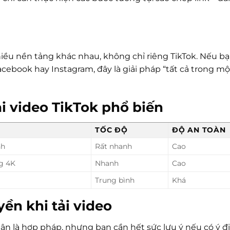
hiều nền tảng khác nhau, không chỉ riêng TikTok. Nếu b
acebook hay Instagram, đây là giải pháp “tất cả trong một
i video TikTok phổ biến
TỐC ĐỘ
ĐỘ AN TOÀN
nh
Rất nhanh
Cao
ng 4K
Nhanh
Cao
Trung bình
Khá
ền khi tải video
ân là hợp pháp, nhưng bạn cần hết sức lưu ý nếu có ý đ