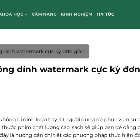
KHÓA HỌC
CẨM NANG
KINH NGHIỆM
TIN TỨC
ng dính watermark cực kỳ đơn giản
hông dính watermark cực kỳ đơ
hông bị dính logo hay ID người dùng để phục vụ nhu c
 thước phim chất lượng cao, sạch sẽ giúp bạn dễ dàng 
i đây là hướng dẫn chi tiết các phương pháp thực hiện đơ