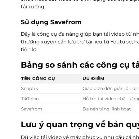
tải xuống.
Sử dụng Savefrom
Đây là công cụ đa năng giúp bạn tải video từ n
thường xuyên cần lưu trữ tài liệu từ Youtube, F
tiện lợi.
Bảng so sánh các công cụ tả
TÊN CÔNG CỤ
ƯU ĐIỂM
SnapTik
Giao diện đơn giản, ổn đị
TikTokio
Hỗ trợ tải video chất lượ
Savefrom
Đa nền tảng, linh hoạt
Lưu ý quan trọng về bản quy
Dù việc tải video về máy phục vụ nhu cầu cá nh