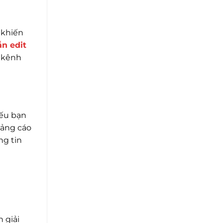
 khiến
n edit
 kênh
nếu bạn
uảng cáo
ng tin
 giải