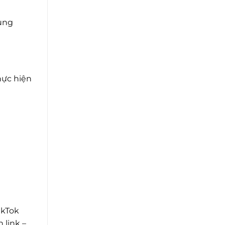
dung
hực hiện
ikTok
 link –