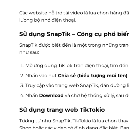
Các website hỗ trợ tải video là lựa chọn hàng 
lượng bộ nhớ điện thoại.
Sử dụng SnapTik – Công cụ phổ biế
SnapTik được biết đến là một trong những trang
như sau:
Mở ứng dụng TikTok trên điện thoại, tìm đến
Nhấn vào nút
Chia sẻ (biểu tượng mũi tên)
Truy cập vào trang web SnapTik, dán đường li
Nhấn
Download
và chờ hệ thống xử lý, sau đ
Sử dụng trang web TikTokio
Tương tự như SnapTik, TikTokio là lựa chọn thay 
Shop hoặc các video có định dạng đặc biệt. Bạn 