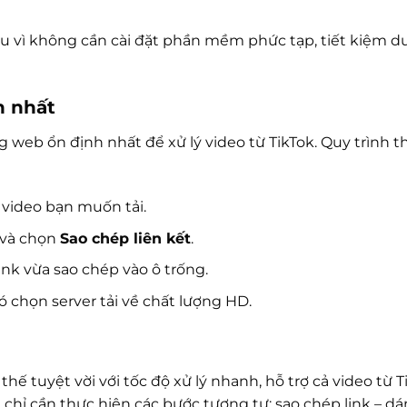
đầu vì không cần cài đặt phần mềm phức tạp, tiết kiệm 
n nhất
 web ổn định nhất để xử lý video từ TikTok. Quy trình t
 video bạn muốn tải.
và chọn
Sao chép liên kết
.
nk vừa sao chép vào ô trống.
ó chọn server tải về chất lượng HD.
thế tuyệt vời với tốc độ xử lý nhanh, hỗ trợ cả video từ T
chỉ cần thực hiện các bước tương tự: sao chép link – dán