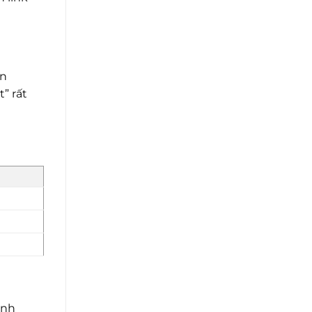
ạn
” rất
ịnh