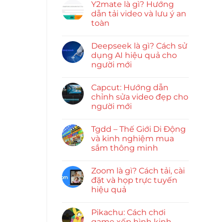
Y2mate là gì? Hướng
dẫn tải video và lưu ý an
toàn
Deepseek là gì? Cách sử
dụng AI hiệu quả cho
người mới
Capcut: Hướng dẫn
chỉnh sửa video đẹp cho
người mới
Tgdd – Thế Giới Di Động
và kinh nghiệm mua
sắm thông minh
Zoom là gì? Cách tải, cài
đặt và họp trực tuyến
hiệu quả
Pikachu: Cách chơi
game xếp hình kinh