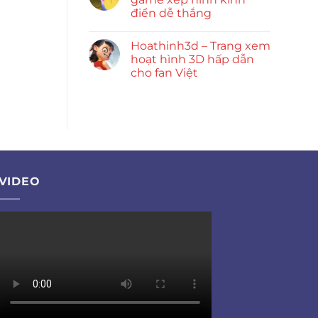
điển dễ thắng
Hoathinh3d – Trang xem
hoạt hình 3D hấp dẫn
cho fan Việt
VIDEO