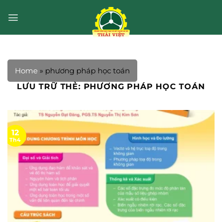
Bỏ
qua
nội
dung
Home
»
phương pháp học toán
LƯU TRỮ THẺ:
PHƯƠNG PHÁP HỌC TOÁN
12
Th4