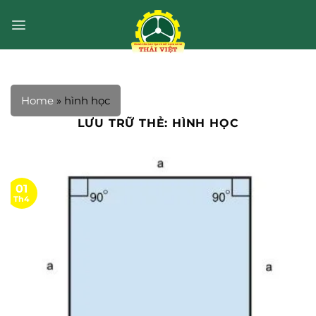
Bỏ
qua
nội
dung
Home
»
hình học
LƯU TRỮ THẺ:
HÌNH HỌC
01
Th4