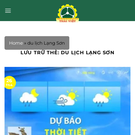
Bỏ
qua
nội
dung
Home
»
du lịch Lạng Sơn
LƯU TRỮ THẺ:
DU LỊCH LẠNG SƠN
26
Th4