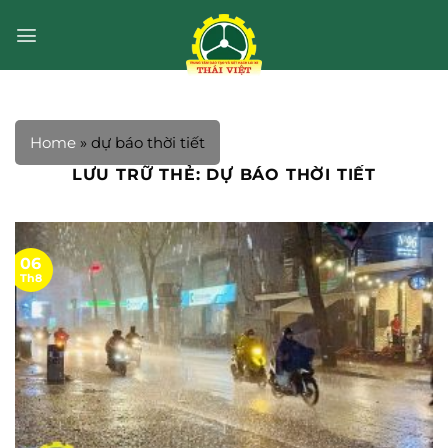
Bỏ
qua
nội
dung
Home
»
dự báo thời tiết
LƯU TRỮ THẺ:
DỰ BÁO THỜI TIẾT
06
Th8