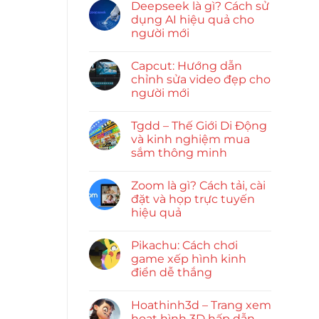
Deepseek là gì? Cách sử
dụng AI hiệu quả cho
người mới
Capcut: Hướng dẫn
chỉnh sửa video đẹp cho
người mới
Tgdd – Thế Giới Di Động
và kinh nghiệm mua
sắm thông minh
Zoom là gì? Cách tải, cài
đặt và họp trực tuyến
hiệu quả
Pikachu: Cách chơi
game xếp hình kinh
điển dễ thắng
Hoathinh3d – Trang xem
hoạt hình 3D hấp dẫn