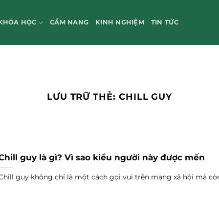
KHÓA HỌC
CẨM NANG
KINH NGHIỆM
TIN TỨC
LƯU TRỮ THẺ:
CHILL GUY
Chill guy là gì? Vì sao kiểu người này được mến
Chill guy không chỉ là một cách gọi vui trên mạng xã hội mà còn.