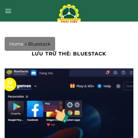
Bỏ
qua
nội
dung
Home
»
Bluestack
LƯU TRỮ THẺ:
BLUESTACK
22
Th4