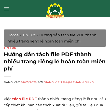
Bỏ
qua
nội
dung
Home
»
Tin Tức
»
Hướng dẫn tách file PDF thành
nhiều trang riêng lẻ hoàn toàn miễn phí
TIN TỨC
Hướng dẫn tách file PDF thành
nhiều trang riêng lẻ hoàn toàn miễn
phí
ĐĂNG VÀO
14/05/2026
BỞI
GIẢNG VIÊN PHẠM THANH DŨNG
Việc
tách file PDF
thành nhiều trang riêng lẻ là nhu cầu
cấp thiết khi bạn cần trích xuất dữ liệu, gửi tài liệu qua