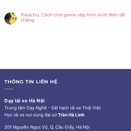
Pikachu: Cách chơi game xếp hình kinh điển dễ
thắng
THÔNG TIN LIÊN HỆ
Dạy lái xe Hà Nội
Trung tâm Dạy Nghề - Sát hạch lái xe Thái Việt
Học lái xe vui cùng đại sứ
Trần Hà Linh
201 Nguyễn Ngọc Vũ, Q. Cầu Giấy, Hà Nội