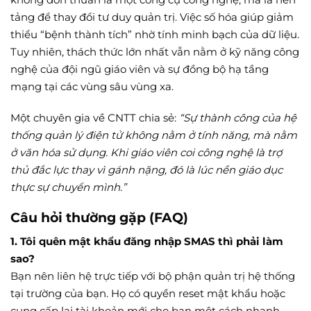
tảng để thay đổi tư duy quản trị. Việc số hóa giúp giảm
thiểu “bệnh thành tích” nhờ tính minh bạch của dữ liệu.
Tuy nhiên, thách thức lớn nhất vẫn nằm ở kỹ năng công
nghệ của đội ngũ giáo viên và sự đồng bộ hạ tầng
mạng tại các vùng sâu vùng xa.
Một chuyên gia về CNTT chia sẻ:
“Sự thành công của hệ
thống quản lý điện tử không nằm ở tính năng, mà nằm
ở văn hóa sử dụng. Khi giáo viên coi công nghệ là trợ
thủ đắc lực thay vì gánh nặng, đó là lúc nền giáo dục
thực sự chuyển mình.”
Câu hỏi thường gặp (FAQ)
1. Tôi quên mật khẩu đăng nhập SMAS thì phải làm
sao?
Bạn nên liên hệ trực tiếp với bộ phận quản trị hệ thống
tại trường của bạn. Họ có quyền reset mật khẩu hoặc
cung cấp lại tài khoản mới cho bạn một cách nhanh