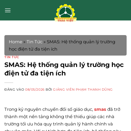
Bỏ
qua
nội
dung
Home
»
Tin Tức
»
SMAS: Hệ thống quản lý trường
học điện tử đa tiện ích
TIN TỨC
SMAS: Hệ thống quản lý trường học
điện tử đa tiện ích
ĐĂNG VÀO
08/05/2026
BỞI
GIẢNG VIÊN PHẠM THANH DŨNG
Trong kỷ nguyên chuyển đổi số giáo dục,
smas
đã trở
thành một nền tảng không thể thiếu giúp các nhà
trường tối ưu hóa quy trình quản lý hành chính và