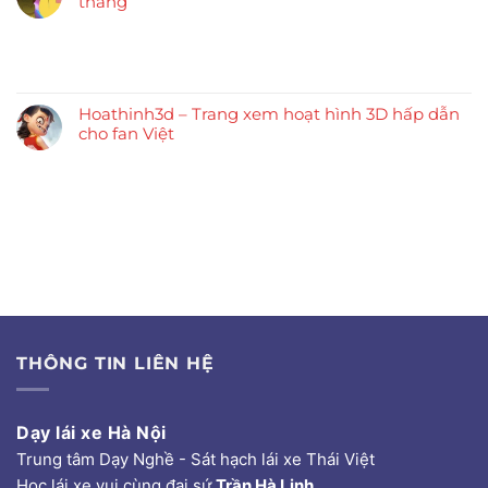
thắng
Hoathinh3d – Trang xem hoạt hình 3D hấp dẫn
cho fan Việt
THÔNG TIN LIÊN HỆ
Dạy lái xe Hà Nội
Trung tâm Dạy Nghề - Sát hạch lái xe Thái Việt
Học lái xe vui cùng đại sứ
Trần Hà Linh