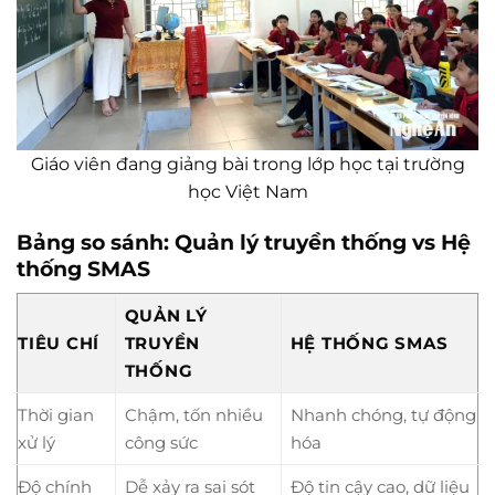
Giáo viên đang giảng bài trong lớp học tại trường
học Việt Nam
Bảng so sánh: Quản lý truyền thống vs Hệ
thống SMAS
QUẢN LÝ
TIÊU CHÍ
TRUYỀN
HỆ THỐNG SMAS
THỐNG
Thời gian
Chậm, tốn nhiều
Nhanh chóng, tự động
xử lý
công sức
hóa
Độ chính
Dễ xảy ra sai sót
Độ tin cậy cao, dữ liệu