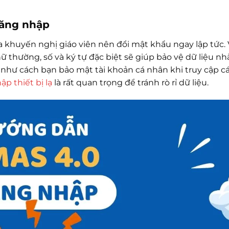
đăng nhập
a khuyến nghị giáo viên nên đổi mật khẩu ngay lập tức. 
thường, số và ký tự đặc biệt sẽ giúp bảo vệ dữ liệu nh
như cách bạn bảo mật tài khoản cá nhân khi truy cập c
p thiết bị lạ
là rất quan trọng để tránh rò rỉ dữ liệu.