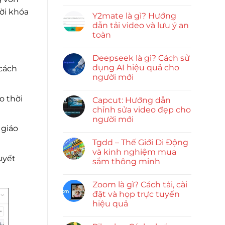
hời khóa
Y2mate là gì? Hướng
dẫn tải video và lưu ý an
toàn
Deepseek là gì? Cách sử
dụng AI hiệu quả cho
 cách
người mới
o thời
Capcut: Hướng dẫn
chỉnh sửa video đẹp cho
người mới
 giáo
Tgdd – Thế Giới Di Động
và kinh nghiệm mua
uyết
sắm thông minh
Zoom là gì? Cách tải, cài
đặt và họp trực tuyến
hiệu quả