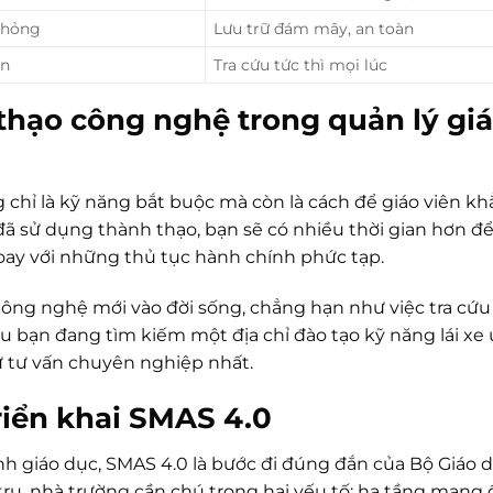
 hỏng
Lưu trữ đám mây, an toàn
an
Tra cứu tức thì mọi lúc
 thạo công nghệ trong quản lý gi
chỉ là kỹ năng bắt buộc mà còn là cách để giáo viên k
 đã sử dụng thành thạo, bạn sẽ có nhiều thời gian hơn để
oay với những thủ tục hành chính phức tạp.
ông nghệ mới vào đời sống, chẳng hạn như việc tra cứu
 bạn đang tìm kiếm một địa chỉ đào tạo kỹ năng lái xe u
 tư vấn chuyên nghiệp nhất.
riển khai SMAS 4.0
nh giáo dục, SMAS 4.0 là bước đi đúng đắn của Bộ Giáo 
tru, nhà trường cần chú trọng hai yếu tố: hạ tầng mạng 