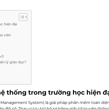
c hiện đại
áo viên
4.0
ản lý giáo dục?
 hệ thống trong trường học hiện đ
l Management System) là giải pháp phần mềm toàn diệ
n đổi số. Thay vì lưu trữ hồ sơ bằng giấy tờ truyền thốn