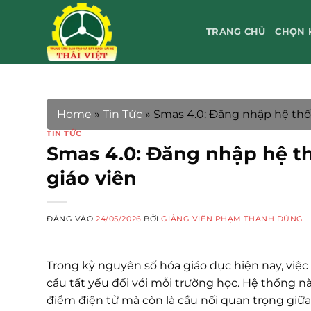
Bỏ
qua
TRANG CHỦ
CHỌN 
nội
dung
Home
»
Tin Tức
»
Smas 4.0: Đăng nhập hệ thố
TIN TỨC
Smas 4.0: Đăng nhập hệ t
giáo viên
ĐĂNG VÀO
24/05/2026
BỞI
GIẢNG VIÊN PHẠM THANH DŨNG
Trong kỷ nguyên số hóa giáo dục hiện nay, việ
cầu tất yếu đối với mỗi trường học. Hệ thống nà
điểm điện tử mà còn là cầu nối quan trọng giữ