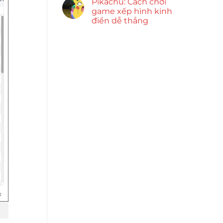
Pikachu: Cách chơi
game xếp hình kinh
điển dễ thắng