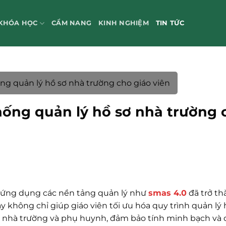
KHÓA HỌC
CẨM NANG
KINH NGHIỆM
TIN TỨC
ng quản lý hồ sơ nhà trường cho giáo viên
hống quản lý hồ sơ nhà trường 
c ứng dụng các nền tảng quản lý như
smas 4.0
đã trở th
y không chỉ giúp giáo viên tối ưu hóa quy trình quản lý h
a nhà trường và phụ huynh, đảm bảo tính minh bạch và 