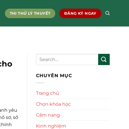
THI THỬ LÝ THUYẾT
ĐĂNG KÝ NGAY
cho
CHUYÊN MỤC
Trang chủ
Chọn khóa học
ành yêu
Cẩm nang
ồ sơ, sổ
chính
Kinh nghiệm