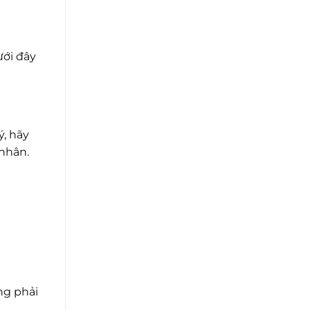
ưới đây
ý, hãy
 nhân.
ng phải