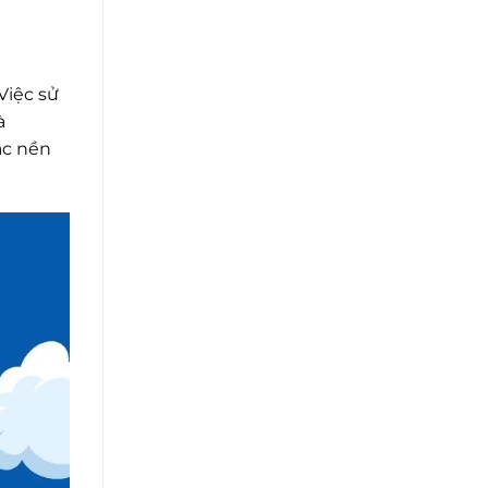
Việc sử
à
ác nền