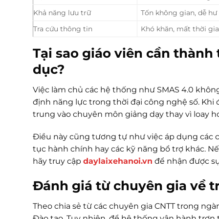
Khả năng lưu trữ
Tốn không gian, dễ hư
Tra cứu thông tin
Khó khăn, mất thời gi
Tại sao giáo viên cần thành
dục?
Việc làm chủ các hệ thống như SMAS 4.0 không 
định năng lực trong thời đại công nghệ số. Khi
trung vào chuyên môn giảng dạy thay vì loay h
Điều này cũng tương tự như việc áp dụng các c
tục hành chính hay các kỹ năng bổ trợ khác. Nếu
hãy truy cập
daylaixehanoi.vn
để nhận được sự
Đánh giá từ chuyên gia về t
Theo chia sẻ từ các chuyên gia CNTT trong ngà
Đào tạo. Tuy nhiên, để hệ thống vận hành trơn 