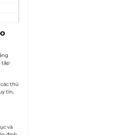
áo
hẳng
 tập
 các thủ
y tín,
dục và
ổn định