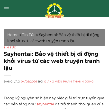
Bỏ
qua
nội
dung
Home
»
Tin Tức
»
Sayhentai: Bảo vệ thiết bị di động
khỏi virus từ các web truyện tranh lậu
TIN TỨC
Sayhentai: Bảo vệ thiết bị di động
khỏi virus từ các web truyện tranh
lậu
ĐĂNG VÀO
04/05/2026
BỞI
GIẢNG VIÊN PHẠM THANH DŨNG
Trong kỷ nguyên số hiện nay, việc giải trí trực tuyến qua
các nền tảng như
sayhentai
đã trở thành thói quen của