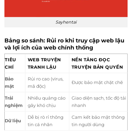
Sayhentai
Bảng so sánh: Rủi ro khi truy cập web lậu
và lợi ích của web chính thống
TIÊU
WEB TRUYỆN
NỀN TẢNG ĐỌC
CHÍ
TRANH LẬU
TRUYỆN BẢN QUYỀN
Bảo
Rủi ro cao (virus,
Được bảo mật chặt chẽ
mật
mã độc)
Trải
Nhiều quảng cáo
Giao diện sạch, tốc độ tải
nghiệm
gây khó chịu
nhanh
Dễ bị rò rỉ thông
Cam kết bảo mật thông
Dữ liệu
tin cá nhân
tin người dùng