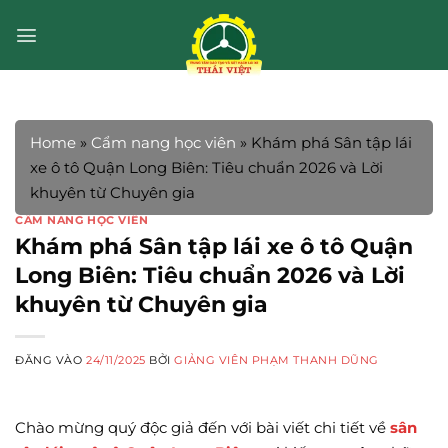
Bỏ
qua
nội
dung
Home
»
Cẩm nang học viên
»
Khám phá Sân tập lái
xe ô tô Quận Long Biên: Tiêu chuẩn 2026 và Lời
khuyên từ Chuyên gia
CẨM NANG HỌC VIÊN
Khám phá Sân tập lái xe ô tô Quận
Long Biên: Tiêu chuẩn 2026 và Lời
khuyên từ Chuyên gia
ĐĂNG VÀO
24/11/2025
BỞI
GIẢNG VIÊN PHẠM THANH DŨNG
Chào mừng quý độc giả đến với bài viết chi tiết về
sân