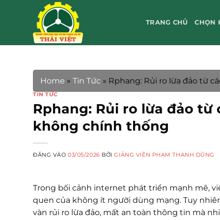
Bỏ
qua
TRANG CHỦ
CHỌN 
nội
dung
Home
»
Tin Tức
»
Rphang: Rủi ro lừa đảo từ c
TIN TỨC
Rphang: Rủi ro lừa đảo từ 
không chính thống
ĐĂNG VÀO
03/05/2026
BỞI
GIẢNG VIÊN PHẠM THANH DŨNG
Trong bối cảnh internet phát triển mạnh mẽ, v
quen của không ít người dùng mạng. Tuy nhiên,
vàn rủi ro lừa đảo, mất an toàn thông tin mà n