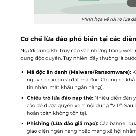
Minh họa về rủi ro lừa đ
Cơ chế lừa đảo phổ biến tại các diễ
Người dùng khi truy cập vào những trang web n
dung độc quyền. Tuy nhiên, đây thường là bước 
Mã độc ẩn danh (Malware/Ransomware):
Kh
nguy cơ cao bị cài đặt mã độc. Chúng có khả
tin nhắn, mật khẩu ngân hàng).
Chiêu trò lừa đảo nạp thẻ:
Nhiều diễn đàn y
cào để được quyền xem nội dung “VIP”. Sau k
hoàn toàn không tồn tại.
Phishing (Lừa đảo giả mạo):
Các banner quả
giao diện ngân hàng hoặc mạng xã hội nhằm