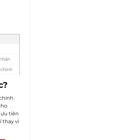
 nhân
 chính
c?
 chính
cho
 ưu tiên
í thay vì