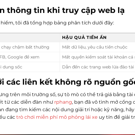
n thông tin khi truy cập web lạ
iểm, tôi đã tổng hợp bảng phân tích dưới đây:
HẬU QUẢ TIỀM ẨN
áy chạy chậm bất thường
Mất dữ liệu, yêu cầu tiền chuộc
 FB, Google để xem
Mất quyền kiểm soát tài khoản cá
ội dung sốc
Dẫn đến các trang web lừa đảo tài
ới các liên kết không rõ nguồn gố
ưng trên môi trường số, sự tò mò có thể trả giá bằng tài
kết từ các diễn đàn như
rphang
, bạn đã vô tình mở cổng 
 đang tìm kiếm các nội dung giải trí hoặc kỹ năng, hãy
iểu các
trò chơi miễn phí mô phỏng lái xe
uy tín để giải tr