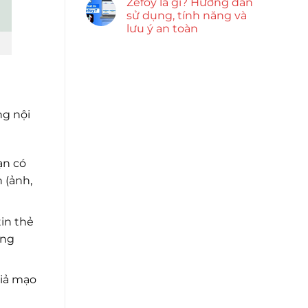
Zefoy là gì? Hướng dẫn
sử dụng, tính năng và
lưu ý an toàn
ng nội
ạn có
 (ảnh,
in thẻ
ung
giả mạo