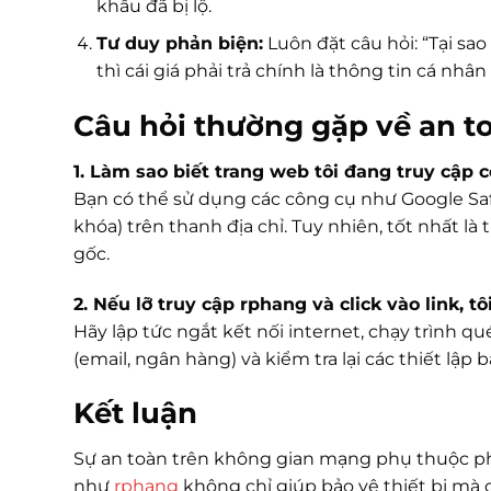
khẩu đã bị lộ.
Tư duy phản biện:
Luôn đặt câu hỏi: “Tại sa
thì cái giá phải trả chính là thông tin cá nhân
Câu hỏi thường gặp về an 
1. Làm sao biết trang web tôi đang truy cập 
Bạn có thể sử dụng các công cụ như Google Sa
khóa) trên thanh địa chỉ. Tuy nhiên, tốt nhất là
gốc.
2. Nếu lỡ truy cập rphang và click vào link, t
Hãy lập tức ngắt kết nối internet, chạy trình q
(email, ngân hàng) và kiểm tra lại các thiết lập
Kết luận
Sự an toàn trên không gian mạng phụ thuộc phầ
như
rphang
không chỉ giúp bảo vệ thiết bị mà 