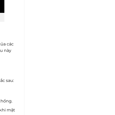
của các
ều này
ắc sau:
thống.
 khi mật