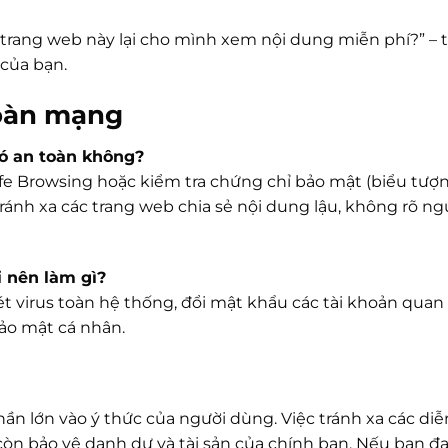
o trang web này lại cho mình xem nội dung miễn phí?” –
 của bạn.
toàn mạng
có an toàn không?
fe Browsing hoặc kiểm tra chứng chỉ bảo mật (biểu tượ
 tránh xa các trang web chia sẻ nội dung lậu, không rõ n
ôi nên làm gì?
uét virus toàn hệ thống, đổi mật khẩu các tài khoản quan
 bảo mật cá nhân.
n lớn vào ý thức của người dùng. Việc tránh xa các di
còn bảo vệ danh dự và tài sản của chính bạn. Nếu bạn đ