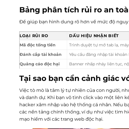
Bảng phân tích rủi ro an toà
Để giúp bạn hình dung rõ hơn về mức độ nguy h
LOẠI RỦI RO
DẤU HIỆU NHẬN BIẾT
Mã độc tống tiền
Trình duyệt tự mở tab lạ, m
Đánh cắp tài khoản
Yêu cầu đăng nhập tài khoản
Quảng cáo độc hại
Banner nhấp nháy liên tục, n
Tại sao bạn cần cảnh giác v
Việc tò mò là tâm lý tự nhiên của con người, nh
và danh dự. Khi bạn vô tình click vào một liên 
hacker xâm nhập vào hệ thống cá nhân. Nếu bạn
các nền tảng chính thống, ví dụ như việc tìm h
mạo hiểm với các trang web độc hại.