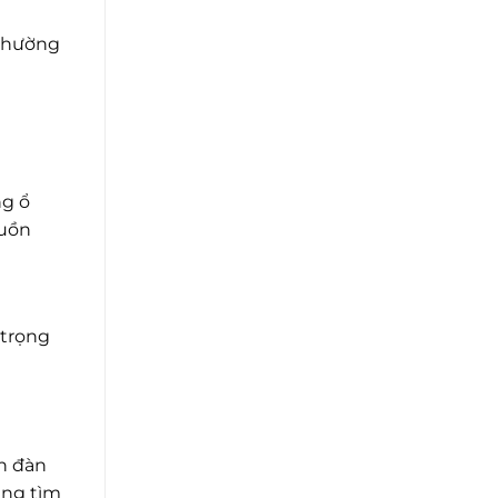
 thường
ng ổ
guồn
 trọng
ễn đàn
ang tìm