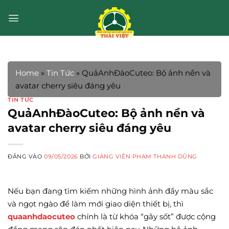
Bỏ
qua
nội
dung
Home
»
Tin Tức
»
QuảAnhĐàoCuteo: Bộ ảnh nền và
avatar cherry siêu đáng yêu
TIN TỨC
QuảAnhĐàoCuteo: Bộ ảnh nền và
avatar cherry siêu đáng yêu
ĐĂNG VÀO
09/05/2026
BỞI
GIẢNG VIÊN PHẠM THANH DŨNG
Nếu bạn đang tìm kiếm những hình ảnh đầy màu sắc
và ngọt ngào để làm mới giao diện thiết bị, thì
quaanhdaocuteo
chính là từ khóa “gây sốt” được cộng