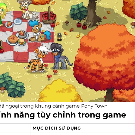
dã ngoại trong khung cảnh game Pony Town
tính năng tùy chỉnh trong game
MỤC ĐÍCH SỬ DỤNG