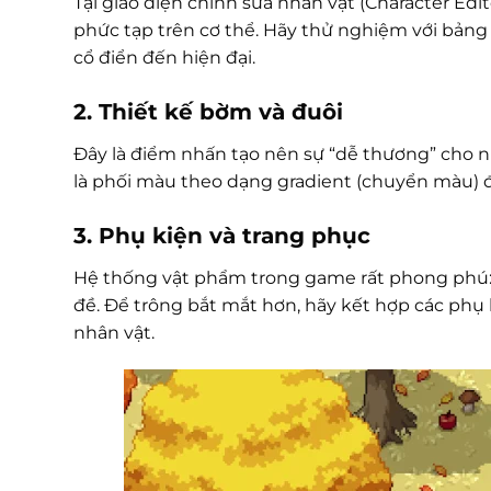
Tại giao diện chỉnh sửa nhân vật (Character Edi
phức tạp trên cơ thể. Hãy thử nghiệm với bảng
cổ điển đến hiện đại.
2. Thiết kế bờm và đuôi
Đây là điểm nhấn tạo nên sự “dễ thương” cho n
là phối màu theo dạng gradient (chuyển màu) đ
3. Phụ kiện và trang phục
Hệ thống vật phẩm trong game rất phong phú: 
đề. Để trông bắt mắt hơn, hãy kết hợp các ph
nhân vật.