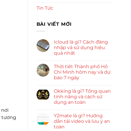
Tin Tức
BÀI VIẾT MỚI
Icloud là gì? Cách đăng
nhập và sử dụng hiệu
quả nhất
Thời tiết Thành phố Hồ
Chí Minh hôm nay và dự
báo 7 ngày
Okking là gì? Tổng quan
tính năng và cách sử
dụng an toàn
 nơi
Y2mate là gì? Hướng
ự tương
dẫn tải video và lưu ý an
toàn