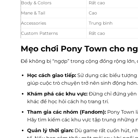
Body & Colors
Rất cao
Mane & Tail
Cao
Accessories
Trung bình
Custom Patterns
Rất cao
Mẹo chơi Pony Town cho ng
Để không bị “ngợp” trong cộng đồng rộng lớn, 
Học cách giao tiếp:
Sử dụng các biểu tượng c
giúp cuộc trò chuyện trở nên sinh động hơn.
Khám phá các khu vực:
Đừng chỉ đứng yên 
khác để học hỏi cách họ trang trí.
Tham gia các nhóm (Fandom):
Pony Town là
Hãy tìm kiếm các khu vực tập trung những n
Quản lý thời gian:
Dù game rất cuốn hút, nh