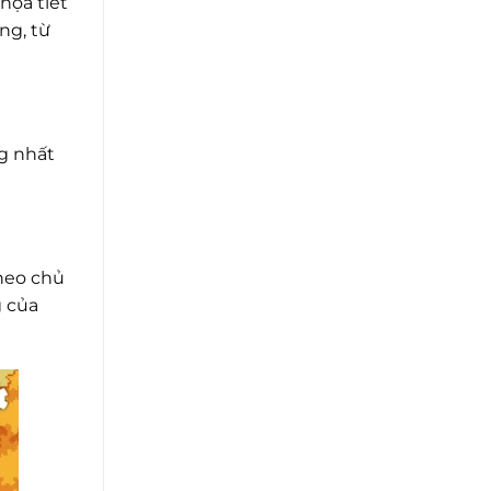
họa tiết
ng, từ
ng nhất
heo chủ
g của