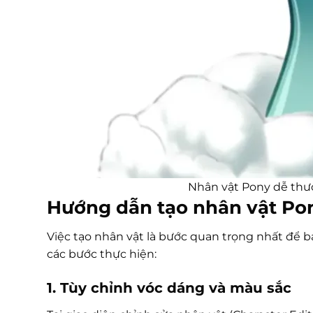
Nhân vật Pony dễ thư
Hướng dẫn tạo nhân vật Po
Việc tạo nhân vật là bước quan trọng nhất để b
các bước thực hiện:
1. Tùy chỉnh vóc dáng và màu sắc