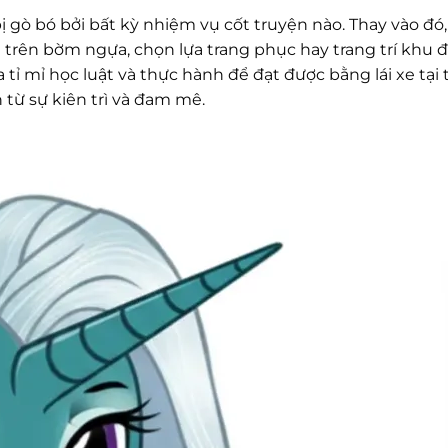
gò bó bởi bất kỳ nhiệm vụ cốt truyện nào. Thay vào đó,
rên bờm ngựa, chọn lựa trang phục hay trang trí khu đ
tỉ mỉ học luật và thực hành để đạt được bằng lái xe tại
từ sự kiên trì và đam mê.