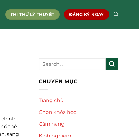
THI THỬ LÝ THUYẾT
ĐĂNG KÝ NGAY
CHUYÊN MỤC
Trang chủ
Chọn khóa học
chính
Cẩm nang
 có thể
ện, sáng
Kinh nghiệm