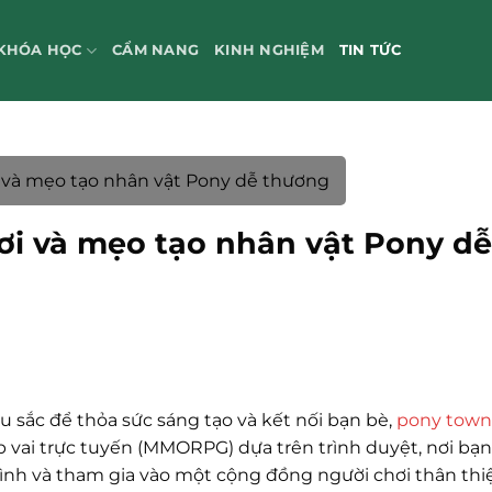
KHÓA HỌC
CẨM NANG
KINH NGHIỆM
TIN TỨC
 và mẹo tạo nhân vật Pony dễ thương
i và mẹo tạo nhân vật Pony dễ
 sắc để thỏa sức sáng tạo và kết nối bạn bè,
pony town
 vai trực tuyến (MMORPG) dựa trên trình duyệt, nơi bạn
mình và tham gia vào một cộng đồng người chơi thân thi