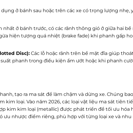
dụng ở bánh sau hoặc trên các xe có trọng lượng nhẹ, 
 nhất ở bánh trước, có các rãnh thông gió ở giữa hai bề 
ngừa hiện tượng quá nhiệt (brake fade) khi phanh gấp ho
lotted Disc):
Các lỗ hoặc rãnh trên bề mặt đĩa giúp thoát
ệu suất phanh trong điều kiện ẩm ướt hoặc khi phanh cư
a phanh, tạo ra ma sát để làm chậm và dừng xe. Chúng b
 kim loại. Vào năm 2026, các loại vật liệu ma sát tiên t
ợp kim kim loại (metallic) được phát triển để tối ưu hóa 
 có ưu nhược điểm riêng, phù hợp với từng loại xe và nhu