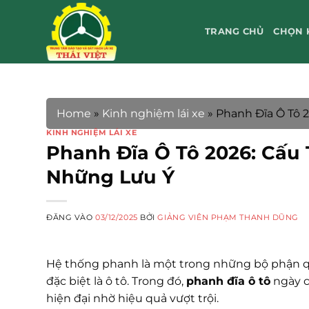
Bỏ
qua
TRANG CHỦ
CHỌN 
nội
dung
Home
»
Kinh nghiệm lái xe
»
Phanh Đĩa Ô Tô 
KINH NGHIỆM LÁI XE
Phanh Đĩa Ô Tô 2026: Cấu
Những Lưu Ý
ĐĂNG VÀO
03/12/2025
BỞI
GIẢNG VIÊN PHẠM THANH DŨNG
Hệ thống phanh là một trong những bộ phận qu
đặc biệt là ô tô. Trong đó,
phanh đĩa ô tô
ngày c
hiện đại nhờ hiệu quả vượt trội.