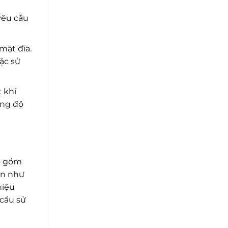
yêu cầu
mặt đĩa.
ặc sử
 khí
ờng độ
ao gồm
iến như
hiệu
 cầu sử