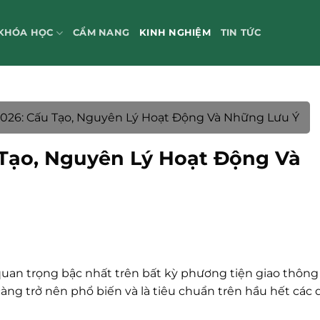
KHÓA HỌC
CẨM NANG
KINH NGHIỆM
TIN TỨC
2026: Cấu Tạo, Nguyên Lý Hoạt Động Và Những Lưu Ý
 Tạo, Nguyên Lý Hoạt Động Và
an trọng bậc nhất trên bất kỳ phương tiện giao thông
àng trở nên phổ biến và là tiêu chuẩn trên hầu hết các