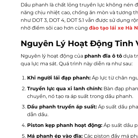
Dầu phanh là chất lỏng truyền lực không nén 
năng chịu nhiệt cao, chống ăn mòn và tương thí
như DOT 3, DOT 4, DOT 5.1 vẫn được sử dụng rộn
nhờ điểm sôi cao hơn cùng
đào tạo lái xe Hà N
Nguyên Lý Hoạt Động Tinh 
Nguyên lý hoạt động của
phanh đĩa ô tô
dựa tr
qua lực ma sát. Quá trình này diễn ra như sau:
Khi người lái đạp phanh:
Áp lực từ chân ngư
Truyền lực qua xi lanh chính:
Bàn đạp phanh 
chuyển, nó tạo ra áp suất trong dầu phanh.
Dầu phanh truyền áp suất:
Áp suất dầu pha
dẫn dầu.
Piston kẹp phanh hoạt động:
Áp suất dầu p
Má phanh ép vào đĩa:
Các piston đẩy má pha