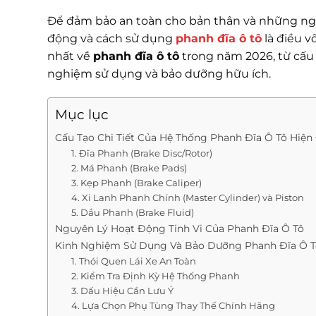
Để đảm bảo an toàn cho bản thân và những ngườ
động và cách sử dụng
phanh đĩa ô tô
là điều v
nhất về
phanh đĩa ô tô
trong năm 2026, từ cấu 
nghiệm sử dụng và bảo dưỡng hữu ích.
Mục lục
Cấu Tạo Chi Tiết Của Hệ Thống Phanh Đĩa Ô Tô Hiện
1. Đĩa Phanh (Brake Disc/Rotor)
2. Má Phanh (Brake Pads)
3. Kẹp Phanh (Brake Caliper)
4. Xi Lanh Phanh Chính (Master Cylinder) và Piston
5. Dầu Phanh (Brake Fluid)
Nguyên Lý Hoạt Động Tinh Vi Của Phanh Đĩa Ô Tô
Kinh Nghiệm Sử Dụng Và Bảo Dưỡng Phanh Đĩa Ô T
1. Thói Quen Lái Xe An Toàn
2. Kiểm Tra Định Kỳ Hệ Thống Phanh
3. Dấu Hiệu Cần Lưu Ý
4. Lựa Chọn Phụ Tùng Thay Thế Chính Hãng