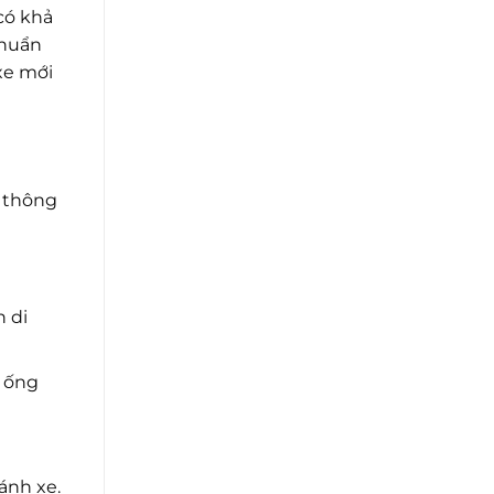
có khả
chuẩn
xe mới
g thông
n di
 ống
ánh xe.