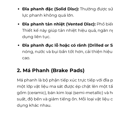
Đĩa phanh đặc (Solid Disc):
Thường được sử 
lực phanh không quá lớn.
Đĩa phanh tản nhiệt (Vented Disc):
Phổ biến
Thiết kế này giúp tản nhiệt hiệu quả, ngăn 
dụng liên tục.
Đĩa phanh đục lỗ hoặc có rãnh (Drilled or S
nóng, nước và bụi bẩn tốt hơn, cải thiện hi
cao.
2. Má Phanh (Brake Pads)
Má phanh là bộ phận tiếp xúc trực tiếp với đĩ
một lớp vật liệu ma sát được ép chặt lên một tấm
gốm (ceramic), bán kim loại (semi-metallic) và h
suất, độ bền và giảm tiếng ồn. Mỗi loại vật liệu
dụng khác nhau.