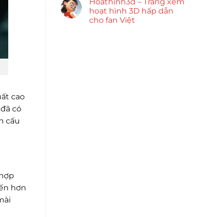
Hoathinh3d – Trang xem
hoạt hình 3D hấp dẫn
cho fan Việt
uất cao
 đã có
h cấu
 hợp
iến hơn
mài