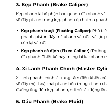
3. Kẹp Phanh (Brake Caliper)
Kẹp phanh là bộ phận bao quanh đĩa phanh và g
sẽ đẩy piston trong kẹp phanh ép hai má phanh v
Kẹp phanh trượt (Floating Caliper):
Phổ biến
phanh, piston đẩy má phanh vào đĩa, và lực 
còn lại vào đĩa.
Kẹp phanh cố định (Fixed Caliper):
Thường t
đĩa phanh. Thiết kế này mang lại lực phanh
4. Xi Lanh Phanh Chính (Master Cyli
Xi lanh phanh chính là trung tâm điều khiển c
sẽ đẩy một hoặc hai piston bên trong xi lanh 
đường ống đến kẹp phanh, nơi nó tác động lên
5. Dầu Phanh (Brake Fluid)