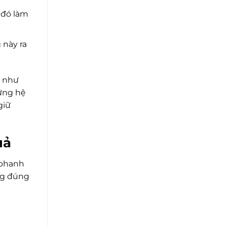
 đó làm
 này ra
ợ như
hững hệ
giữ
uả
 phanh
ng đúng