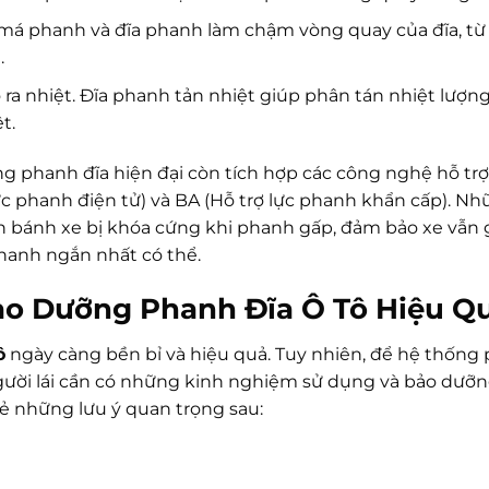
má phanh và đĩa phanh làm chậm vòng quay của đĩa, từ
.
 ra nhiệt. Đĩa phanh tản nhiệt giúp phân tán nhiệt lượng
t.
ng phanh đĩa hiện đại còn tích hợp các công nghệ hỗ tr
 phanh điện tử) và BA (Hỗ trợ lực phanh khẩn cấp). N
n bánh xe bị khóa cứng khi phanh gấp, đảm bảo xe vẫn 
hanh ngắn nhất có thể.
o Dưỡng Phanh Đĩa Ô Tô Hiệu Q
ô
ngày càng bền bỉ và hiệu quả. Tuy nhiên, để hệ thống
người lái cần có những kinh nghiệm sử dụng và bảo dưỡ
sẻ những lưu ý quan trọng sau: