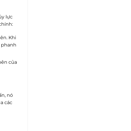
ủy lực
chính:
ên. Khi
á phanh
 bên của
ấn, nó
ua các