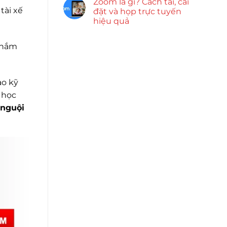
Zoom là gì? Cách tải, cài
tài xế
đặt và họp trực tuyến
hiệu quả
c nắm
ạo kỹ
o học
 nguội