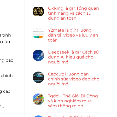
Okking là gì? Tổng quan
tính năng và cách sử
dụng an toàn
Y2mate là gì? Hướng
à tính
dẫn tải video và lưu ý an
toàn
a cứu
Deepseek là gì? Cách sử
dụng AI hiệu quả cho
ông báo
người mới
Capcut: Hướng dẫn
 chính
chỉnh sửa video đẹp cho
người mới
g các
Tgdd – Thế Giới Di Động
và kinh nghiệm mua
sắm thông minh
iểu