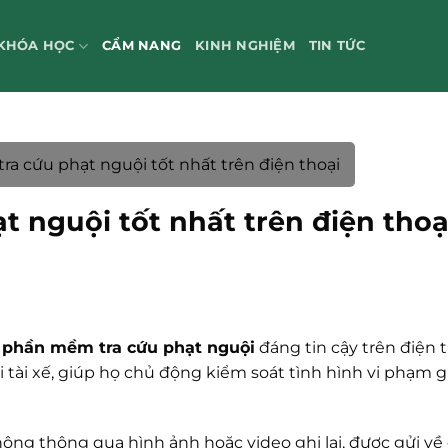
KHÓA HỌC
CẨM NANG
KINH NGHIỆM
TIN TỨC
a cứu phạt nguội tốt nhất trên điện thoại
 nguội tốt nhất trên điện thoạ
t
phần mềm tra cứu phạt nguội
đáng tin cậy trên điện t
 tài xế, giúp họ chủ động kiểm soát tình hình vi phạm g
hông thông qua hình ảnh hoặc video ghi lại, được gửi về