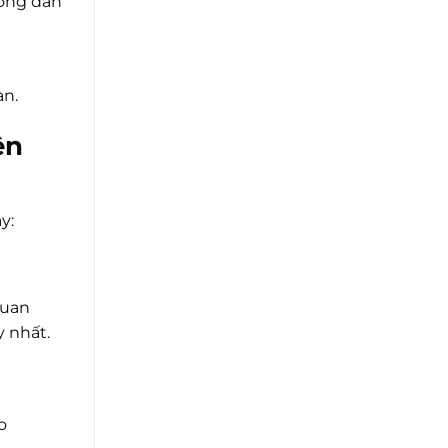
ướng dẫn
àn.
ện
y:
quan
y nhất.
o