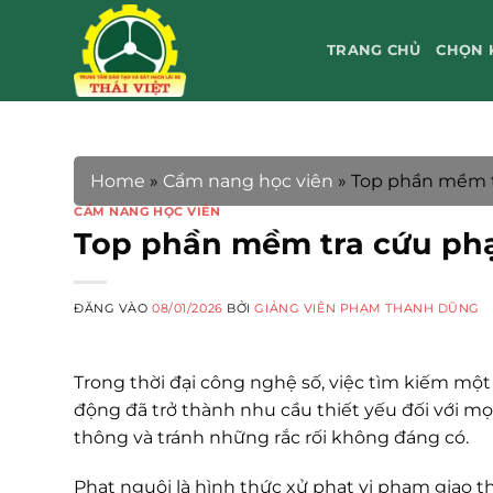
Bỏ
qua
TRANG CHỦ
CHỌN 
nội
dung
Home
»
Cẩm nang học viên
»
Top phần mềm tr
CẨM NANG HỌC VIÊN
Top phần mềm tra cứu phạt
ĐĂNG VÀO
08/01/2026
BỞI
GIẢNG VIÊN PHẠM THANH DŨNG
Trong thời đại công nghệ số, việc tìm kiếm mộ
động đã trở thành nhu cầu thiết yếu đối với mọi
thông và tránh những rắc rối không đáng có.
Phạt nguội là hình thức xử phạt vi phạm giao t