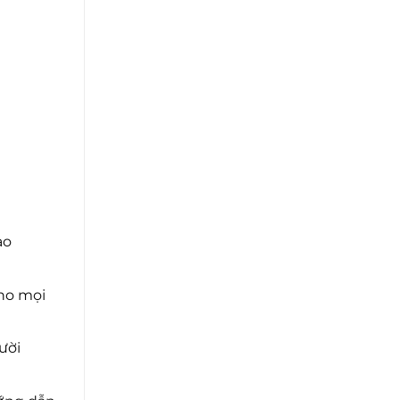
ao
cho mọi
ười