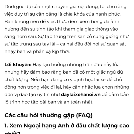
Dưới góc độ của một chuyên gia nội dung, tôi cho rằng
việc duy trì sự cân bằng là chìa khóa của hạnh phúc.
Bạn không nên để việc thức đêm xem bóng đá ảnh
hưởng đến sự tỉnh táo khi tham gia giao thông vào
sáng hôm sau. Sự tập trung trên sân cỏ cũng giống như
sự tập trung sau tay lái – cả hai đều đòi hỏi sự quan sát
nhạy bén và phản xạ kịp thời.
Lời khuyên:
Hãy tận hưởng những trận đấu nảy lửa,
nhưng hãy đảm bảo rằng bạn đã có một giấc ngủ đủ
chất lượng. Nếu bạn đang có ý định học lái xe để chủ
động hơn trong việc đi lại, hãy cân nhắc lựa chọn những
đơn vị đào tạo uy tín như
daylaixehanoi.vn
để đảm bảo
lộ trình học tập bài bản và an toàn nhất.
Các câu hỏi thường gặp (FAQ)
1. Xem Ngoại hạng Anh ở đâu chất lượng cao