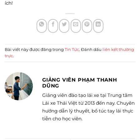
ích!
Bài viết này được đăng trong
Tin Tức
. Đánh dấu
liên kết thường
trực
.
GIẢNG VIÊN PHẠM THANH
DŨNG
Giảng viên đào tạo lái xe tại Trung tâm
Lái xe Thái Việt từ 2013 đến nay. Chuyên
hướng dẫn lý thuyết, bổ túc tay lái thực
tiễn cho học viên.