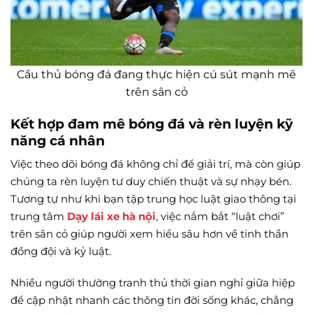
Cầu thủ bóng đá đang thực hiện cú sút mạnh mẽ
trên sân cỏ
Kết hợp đam mê bóng đá và rèn luyện kỹ
năng cá nhân
Việc theo dõi bóng đá không chỉ để giải trí, mà còn giúp
chúng ta rèn luyện tư duy chiến thuật và sự nhạy bén.
Tương tự như khi bạn tập trung học luật giao thông tại
trung tâm
Dạy lái xe hà nội
, việc nắm bắt “luật chơi”
trên sân cỏ giúp người xem hiểu sâu hơn về tinh thần
đồng đội và kỷ luật.
Nhiều người thường tranh thủ thời gian nghỉ giữa hiệp
để cập nhật nhanh các thông tin đời sống khác, chẳng