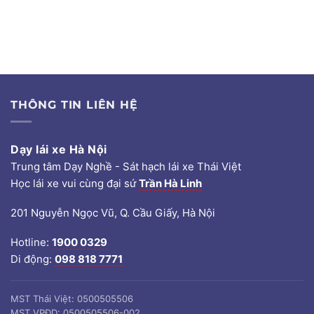
THÔNG TIN LIÊN HỆ
Dạy lái xe Hà Nội
Trung tâm Dạy Nghề - Sát hạch lái xe Thái Việt
Học lái xe vui cùng đại sứ
Trần Hà Linh
201 Nguyễn Ngọc Vũ, Q. Cầu Giấy, Hà Nội
Hotline:
1900 0329
Di động:
098 818 7771
MST Thái Việt: 0500505506
MST VPĐD: 0500505506-002