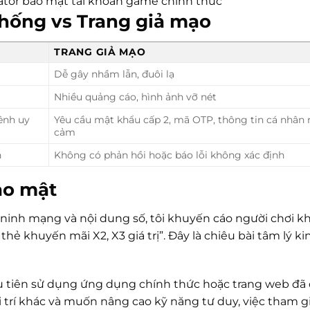
ator bảo mật tài khoản game chính thức
thống vs Trang giả mạo
TRANG GIẢ MẠO
Dễ gây nhầm lẫn, đuôi lạ
Nhiều quảng cáo, hình ảnh vỡ nét
ênh uy
Yêu cầu mật khẩu cấp 2, mã OTP, thông tin cá nhân
cảm
h
Không có phản hồi hoặc báo lỗi không xác định
ảo mật
n ninh mạng và nội dung số, tôi khuyến cáo người chơi 
thẻ khuyến mãi X2, X3 giá trị”. Đây là chiêu bài tâm lý ki
 ưu tiên sử dụng ứng dụng chính thức hoặc trang web đã
i trí khác và muốn nâng cao kỹ năng tư duy, việc tham g