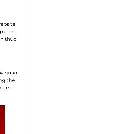
website
pp.com,
nh thức
hãy quan
ông thể
à tìm