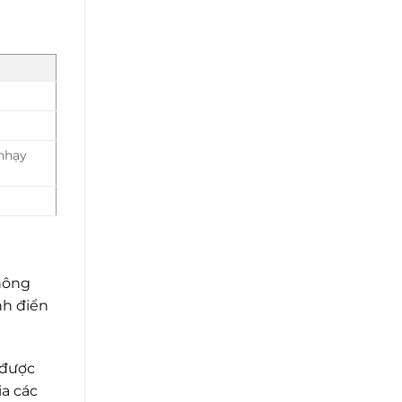
 nhạy
không
nh điển
 được
ia các