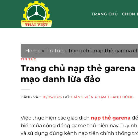
Bỏ
qua
TRANG CHỦ
CHỌN 
nội
dung
Home
»
Tin Tức
»
Trang chủ nạp thẻ garena ch
TIN TỨC
Trang chủ nạp thẻ garena 
mạo danh lừa đảo
ĐĂNG VÀO
10/05/2026
BỞI
GIẢNG VIÊN PHẠM THANH DŨNG
Việc thực hiện các giao dịch
nạp thẻ garena
để
biến của cộng đồng game thủ hiện nay. Tuy nhi
và sử dụng đúng kênh nạp tiền chính thống trở