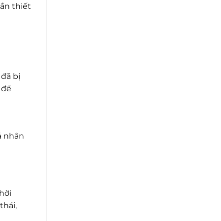
ần thiết
 đã bị
 để
cá nhân
hời
thái,