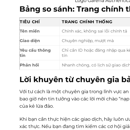
Logo Garena Authentic
Bảng so sánh: Trang chính 
TIÊU CHÍ
TRANG CHÍNH THỐNG
Tên miền
Chính xác, không sai lỗi chính tả
Giao diện
Chuyên nghiệp, mượt mà
Yêu cầu thông
Chỉ cần ID hoặc đăng nhập qua k
tin
tín
Phản hồi
Nhanh chóng, có lịch sử giao dịc
Lời khuyên từ chuyên gia b
Với tư cách là một chuyên gia trong lĩnh vực a
bao giờ nên tin tưởng vào các lời mời chào “nạp 
của kẻ lừa đảo.
Khi bạn cần thực hiện các giao dịch, hãy luôn
xác thực. Nếu bạn đang tìm kiếm các cơ hội giả