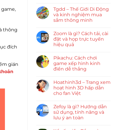
g game,
Tgdd – Thế Giới Di Động
và kinh nghiệm mua
sắm thông minh
và thông
Zoom là gì? Cách tải, cài
đặt và họp trực tuyến
hiệu quả
ục đích
Pikachu: Cách chơi
game xếp hình kinh
mềm gián
điển dễ thắng
 khoản
Hoathinh3d – Trang xem
hoạt hình 3D hấp dẫn
cho fan Việt
Zefoy là gì? Hướng dẫn
sử dụng, tính năng và
lưu ý an toàn