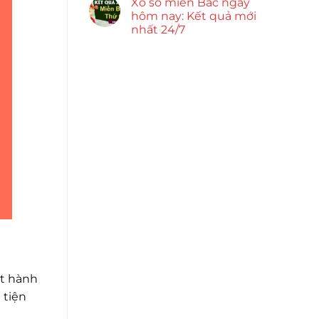
Xổ số miền Bắc ngày
hôm nay: Kết quả mới
nhất 24/7
át hành
 tiện