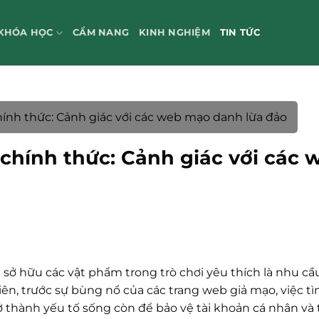
KHÓA HỌC
CẨM NANG
KINH NGHIỆM
TIN TỨC
ính thức: Cảnh giác với các web mạo danh lừa đảo
chính thức: Cảnh giác với các 
 sở hữu các vật phẩm trong trò chơi yêu thích là nhu cầ
ên, trước sự bùng nổ của các trang web giả mạo, việc t
 thành yếu tố sống còn để bảo vệ tài khoản cá nhân và t