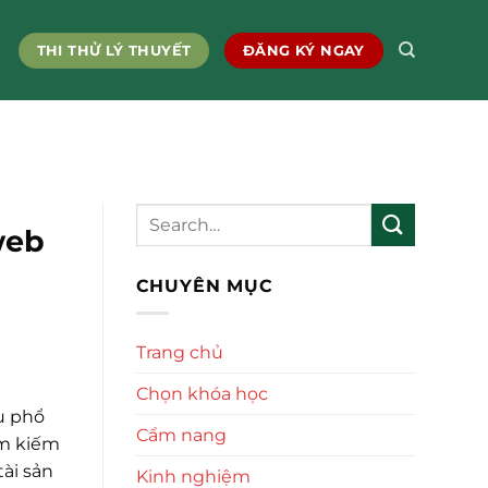
THI THỬ LÝ THUYẾT
ĐĂNG KÝ NGAY
web
CHUYÊN MỤC
Trang chủ
Chọn khóa học
u phổ
Cẩm nang
ìm kiếm
ài sản
Kinh nghiệm