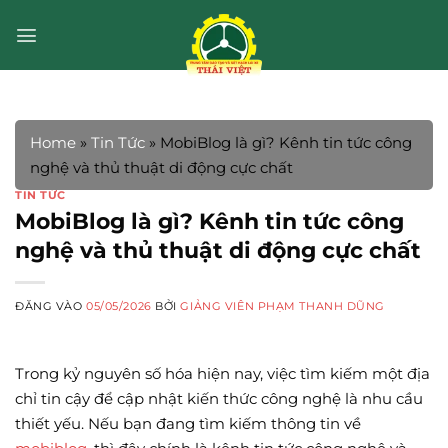
Bỏ
qua
nội
dung
Home
»
Tin Tức
»
MobiBlog là gì? Kênh tin tức công
nghệ và thủ thuật di động cực chất
TIN TỨC
MobiBlog là gì? Kênh tin tức công
nghệ và thủ thuật di động cực chất
ĐĂNG VÀO
05/05/2026
BỞI
GIẢNG VIÊN PHẠM THANH DŨNG
Trong kỷ nguyên số hóa hiện nay, việc tìm kiếm một địa
chỉ tin cậy để cập nhật kiến thức công nghệ là nhu cầu
thiết yếu. Nếu bạn đang tìm kiếm thông tin về