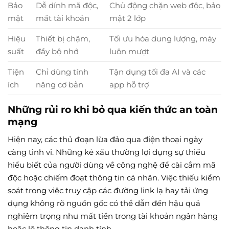
Bảo
Dễ dính mã độc,
Chủ động chặn web độc, bảo
mật
mất tài khoản
mật 2 lớp
Hiệu
Thiết bị chậm,
Tối ưu hóa dung lượng, máy
suất
đầy bộ nhớ
luôn mượt
Tiện
Chỉ dùng tính
Tận dụng tối đa AI và các
ích
năng cơ bản
app hỗ trợ
Những rủi ro khi bỏ qua kiến thức an toàn
mạng
Hiện nay, các thủ đoạn lừa đảo qua điện thoại ngày
càng tinh vi. Những kẻ xấu thường lợi dụng sự thiếu
hiểu biết của người dùng về công nghệ để cài cắm mã
độc hoặc chiếm đoạt thông tin cá nhân. Việc thiếu kiểm
soát trong việc truy cập các đường link lạ hay tải ứng
dụng không rõ nguồn gốc có thể dẫn đến hậu quả
nghiêm trọng như mất tiền trong tài khoản ngân hàng
hoặc lộ thông tin danh tính.