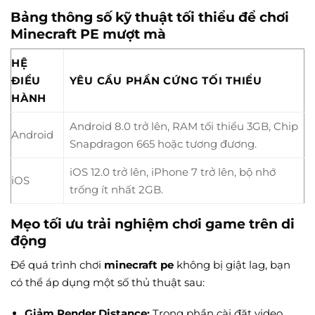
Bảng thông số kỹ thuật tối thiểu để chơi
Minecraft PE mượt mà
HỆ
ĐIỀU
YÊU CẦU PHẦN CỨNG TỐI THIỂU
HÀNH
Android 8.0 trở lên, RAM tối thiểu 3GB, Chip
Android
Snapdragon 665 hoặc tương đương.
iOS 12.0 trở lên, iPhone 7 trở lên, bộ nhớ
iOS
trống ít nhất 2GB.
Mẹo tối ưu trải nghiệm chơi game trên di
động
Để quá trình chơi
minecraft pe
không bị giật lag, bạn
có thể áp dụng một số thủ thuật sau:
Giảm Render Distance:
Trong phần cài đặt video,