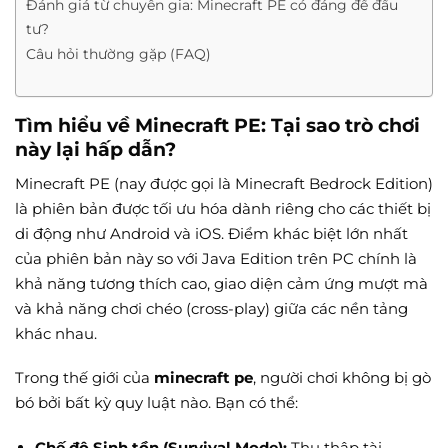
Đánh giá từ chuyên gia: Minecraft PE có đáng để đầu
tư?
Câu hỏi thường gặp (FAQ)
Tìm hiểu về Minecraft PE: Tại sao trò chơi
này lại hấp dẫn?
Minecraft PE (nay được gọi là Minecraft Bedrock Edition)
là phiên bản được tối ưu hóa dành riêng cho các thiết bị
di động như Android và iOS. Điểm khác biệt lớn nhất
của phiên bản này so với Java Edition trên PC chính là
khả năng tương thích cao, giao diện cảm ứng mượt mà
và khả năng chơi chéo (cross-play) giữa các nền tảng
khác nhau.
Trong thế giới của
minecraft pe
, người chơi không bị gò
bó bởi bất kỳ quy luật nào. Bạn có thể:
Chế độ Sinh tồn (Survival Mode):
Thu thập tài