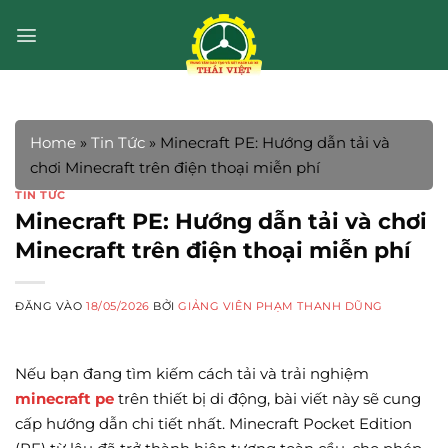
Bỏ
qua
nội
dung
Home
»
Tin Tức
»
Minecraft PE: Hướng dẫn tải và
chơi Minecraft trên điện thoại miễn phí
TIN TỨC
Minecraft PE: Hướng dẫn tải và chơi
Minecraft trên điện thoại miễn phí
ĐĂNG VÀO
18/05/2026
BỞI
GIẢNG VIÊN PHẠM THANH DŨNG
Nếu bạn đang tìm kiếm cách tải và trải nghiệm
minecraft pe
trên thiết bị di động, bài viết này sẽ cung
cấp hướng dẫn chi tiết nhất. Minecraft Pocket Edition