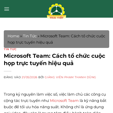
Bỏ
qua
nội
dung
Home
»
Tin Tức
»
Microsoft Team: Cách tổ chức cuộc
họp trực tuyến hiệu quả
TIN TỨC
Microsoft Team: Cách tổ chức cuộc
họp trực tuyến hiệu quả
ĐĂNG VÀO
21/05/2026
BỞI
GIẢNG VIÊN PHẠM THANH DŨNG
Trong kỷ nguyên làm việc số, việc làm chủ các công cụ
cộng tác trực tuyến như
Microsoft Team
là kỹ năng bắt
buộc để tối ưu hóa năng suất. Không chỉ là ứng dụng