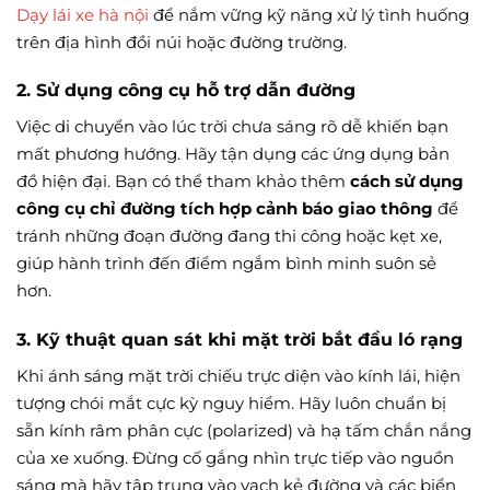
Dạy lái xe hà nội
để nắm vững kỹ năng xử lý tình huống
trên địa hình đồi núi hoặc đường trường.
2. Sử dụng công cụ hỗ trợ dẫn đường
Việc di chuyển vào lúc trời chưa sáng rõ dễ khiến bạn
mất phương hướng. Hãy tận dụng các ứng dụng bản
đồ hiện đại. Bạn có thể tham khảo thêm
cách sử dụng
công cụ chỉ đường tích hợp cảnh báo giao thông
để
tránh những đoạn đường đang thi công hoặc kẹt xe,
giúp hành trình đến điểm ngắm bình minh suôn sẻ
hơn.
3. Kỹ thuật quan sát khi mặt trời bắt đầu ló rạng
Khi ánh sáng mặt trời chiếu trực diện vào kính lái, hiện
tượng chói mắt cực kỳ nguy hiểm. Hãy luôn chuẩn bị
sẵn kính râm phân cực (polarized) và hạ tấm chắn nắng
của xe xuống. Đừng cố gắng nhìn trực tiếp vào nguồn
sáng mà hãy tập trung vào vạch kẻ đường và các biển