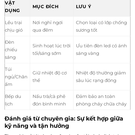
VẬT
MỤC ĐÍCH
LƯU Ý
DỤNG
Lều trại
Nơi nghỉ ngơi
Chọn loại có lớp chống
chịu gió
qua đêm
sương tốt
Đèn
Sinh hoạt lúc trời
Ưu tiên đèn led có ánh
chiếu
tối/sáng sớm
sáng vàng
sáng
Túi
Giữ nhiệt độ cơ
Nhiệt độ thường giảm
ngủ/Chăn
thể
sâu lúc rạng đông
ấm
Bếp du
Nấu trà/cà phê
Đảm bảo an toàn
lịch
đón bình minh
phòng cháy chữa cháy
Đánh giá từ chuyên gia: Sự kết hợp giữa
kỹ năng và tận hưởng