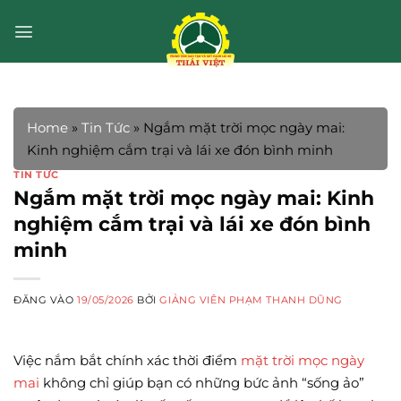
Bỏ
qua
nội
dung
Home
»
Tin Tức
»
Ngắm mặt trời mọc ngày mai:
Kinh nghiệm cắm trại và lái xe đón bình minh
TIN TỨC
Ngắm mặt trời mọc ngày mai: Kinh
nghiệm cắm trại và lái xe đón bình
minh
ĐĂNG VÀO
19/05/2026
BỞI
GIẢNG VIÊN PHẠM THANH DŨNG
Việc nắm bắt chính xác thời điểm
mặt trời mọc ngày
mai
không chỉ giúp bạn có những bức ảnh “sống ảo”