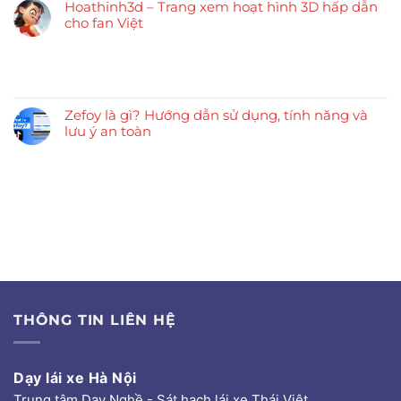
Hoathinh3d – Trang xem hoạt hình 3D hấp dẫn
cho fan Việt
Zefoy là gì? Hướng dẫn sử dụng, tính năng và
lưu ý an toàn
THÔNG TIN LIÊN HỆ
Dạy lái xe Hà Nội
Trung tâm Dạy Nghề - Sát hạch lái xe Thái Việt