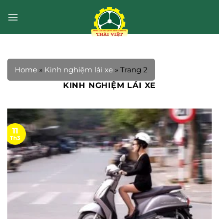
Bỏ
qua
nội
dung
Home
»
Kinh nghiệm lái xe
»
Trang 2
KINH NGHIỆM LÁI XE
11
Th3