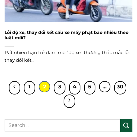
Lỗi độ xe, thay đổi kết cấu xe máy phạt bao nhiêu theo
luật mới?
Rất nhiều bạn trẻ đam mê “độ xe” thường thắc mắc lỗi
thay đổi kết...
1
2
3
4
5
…
30