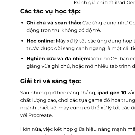
Đánh giá chi tiết iPad Ge
Các tác vụ học tập:
Ghi chú và soạn thảo:
Các ứng dụng như Good
động trơn tru, không có độ trễ.
Học online:
Máy xử lý tốt các ứng dụng họp 
trước được dời sang cạnh ngang là một cải tiế
Nghiên cứu và đa nhiệm:
Với iPadOS, bạn có
giảng vừa ghi chú, hoặc mở nhiều tab trình d
Giải trí và sáng tạo:
Sau những giờ học căng thẳng,
ipad gen 10
vẫn
chất lượng cao, chơi các tựa game đồ họa trung
ngành thiết kế, máy cũng có thể xử lý tốt các
với Procreate.
Hơn nữa, việc kết hợp giữa hiệu năng mạnh mẽ