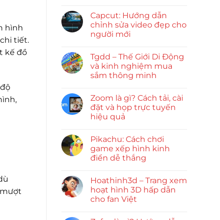
Capcut: Hướng dẫn
chỉnh sửa video đẹp cho
n hình
người mới
hi tiết.
t kế đồ
Tgdd – Thế Giới Di Động
và kinh nghiệm mua
sắm thông minh
 độ
Zoom là gì? Cách tải, cài
hình,
đặt và họp trực tuyến
hiệu quả
Pikachu: Cách chơi
game xếp hình kinh
điển dễ thắng
 dù
Hoathinh3d – Trang xem
hoạt hình 3D hấp dẫn
ý mượt
cho fan Việt