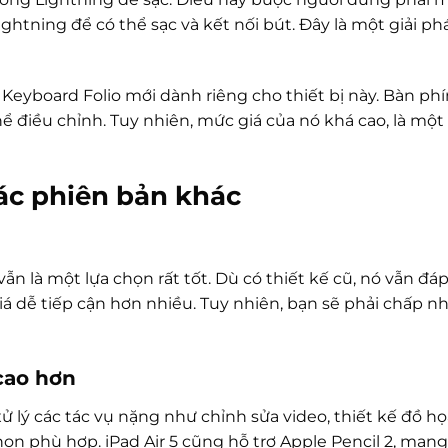
htning để có thể sạc và kết nối bút. Đây là một giải ph
 Keyboard Folio mới dành riêng cho thiết bị này. Bàn ph
hể điều chỉnh. Tuy nhiên, mức giá của nó khá cao, là một
các phiên bản khác
ẫn là một lựa chọn rất tốt. Dù có thiết kế cũ, nó vẫn đá
iá dễ tiếp cận hơn nhiều. Tuy nhiên, bạn sẽ phải chấp 
cao hơn
ý các tác vụ nặng như chỉnh sửa video, thiết kế đồ họ
họn phù hợp. iPad Air 5 cũng hỗ trợ Apple Pencil 2, mang l