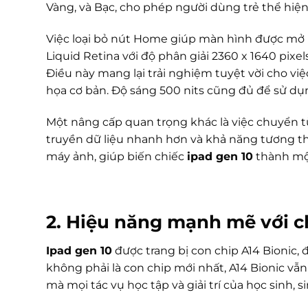
Vàng, và Bạc, cho phép người dùng trẻ thể hiện 
Việc loại bỏ nút Home giúp màn hình được mở rộ
Liquid Retina với độ phân giải 2360 x 1640 pixel
Điều này mang lại trải nghiệm tuyệt vời cho việ
họa cơ bản. Độ sáng 500 nits cũng đủ để sử dụ
Một nâng cấp quan trọng khác là việc chuyển 
truyền dữ liệu nhanh hơn và khả năng tương th
máy ảnh, giúp biến chiếc
ipad gen 10
thành một
2. Hiệu năng mạnh mẽ với c
Ipad gen 10
được trang bị con chip A14 Bionic, 
không phải là con chip mới nhất, A14 Bionic v
mà mọi tác vụ học tập và giải trí của học sinh, si