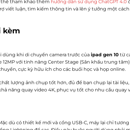
có thể tham khảo thêm
hướng dẫn sử dụng ChatGPT 4.0
đ
rợ viết luận, tìm kiếm thông tin và lên ý tưởng một cách
i kèm
ời dùng khi di chuyển camera trước của
ipad gen 10
từ c
 12MP với tính năng Center Stage (Sân khấu trung tâm)
chuyển, cực kỳ hữu ích cho các buổi học và họp online.
ất lượng ảnh chụp tốt hơn, đủ để bạn chụp lại tài liệu,
khả năng quay video 4K, phục vụ tốt cho nhu cầu quay 
 Mặc dù có thiết kế mới và cổng USB-C, máy lại chỉ tương
 cổng Lightning để sạc. Điều này buộc người dùng phải 