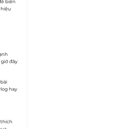
ể biến
 hiệu
ạnh
 giờ đây
 bài
vlog hay
 thích
mua