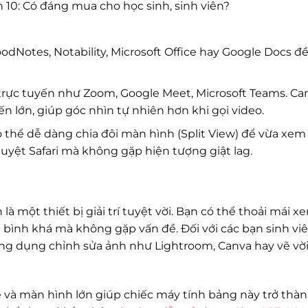
n 10: Có đáng mua cho học sinh, sinh viên?
Notes, Notability, Microsoft Office hay Google Docs đ
trực tuyến như Zoom, Google Meet, Microsoft Teams. C
n lớn, giúp góc nhìn tự nhiên hơn khi gọi video.
 thể dễ dàng chia đôi màn hình (Split View) để vừa xem
uyệt Safari mà không gặp hiện tượng giật lag.
 là một thiết bị giải trí tuyệt vời. Bạn có thể thoải mái 
 bình khá mà không gặp vấn đề. Đối với các bạn sinh vi
 ứng dụng chỉnh sửa ảnh như Lightroom, Canva hay vẽ vờ
 và màn hình lớn giúp chiếc máy tính bảng này trở thà