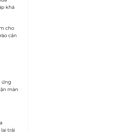
áp khá
ím cho
 rào cản
p ứng
nhận màn
a
ại trải