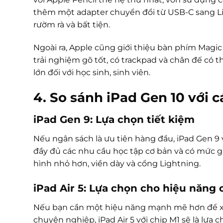
thêm một adapter chuyển đổi từ USB-C sang Lig
rườm rà và bất tiện.
Ngoài ra, Apple cũng giới thiệu bàn phím Magic
trải nghiệm gõ tốt, có trackpad và chân đế có t
lớn đối với học sinh, sinh viên.
4. So sánh iPad Gen 10 với 
iPad Gen 9: Lựa chọn tiết kiệm
Nếu ngân sách là ưu tiên hàng đầu, iPad Gen 9 v
đầy đủ các nhu cầu học tập cơ bản và có mức g
hình nhỏ hơn, viền dày và cổng Lightning.
iPad Air 5: Lựa chọn cho hiệu năng 
Nếu bạn cần một hiệu năng mạnh mẽ hơn để xử l
chuyên nghiệp, iPad Air 5 với chip M1 sẽ là lựa c