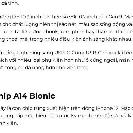
cá tính.
ng lên 10.9 inch, lớn hơn so với 10.2 inch của Gen 9. Mà
s cho chất lượng hiển thị sắc nét, màu sắc sống động và c
c xem tài liệu, đọc ebook, xem phim hay thậm chí là thiế
ng thoải mái trong nhiều điều kiện ánh sáng khác nhau.
từ cổng Lightning sang USB-C. Cổng USB-C mang lại tốc
ích với nhiều loại phụ kiện hơn như ổ cứng ngoài, màn 
 công cụ đa năng hơn cho việc học.
hip A14 Bionic
đây là con chip từng xuất hiện trên dòng iPhone 12. Mặc
ẫn cung cấp một hiệu năng cực kỳ mạnh mẽ, đủ sức xử l
nh viên.