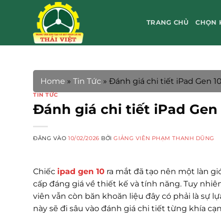
Bỏ
qua
TRANG CHỦ
CHỌN 
nội
dung
Home
»
Tin Tức
»
Đánh giá chi tiết iPad Gen 
TIN TỨC
Đánh giá chi tiết iPad Ge
ĐĂNG VÀO
10/02/2026
BỞI
GIẢNG VIÊN PHẠM THANH DŨNG
Chiếc
ipad gen 10
ra mắt đã tạo nên một làn gi
cấp đáng giá về thiết kế và tính năng. Tuy nhiê
viên vẫn còn băn khoăn liệu đây có phải là sự lự
này sẽ đi sâu vào đánh giá chi tiết từng khía 