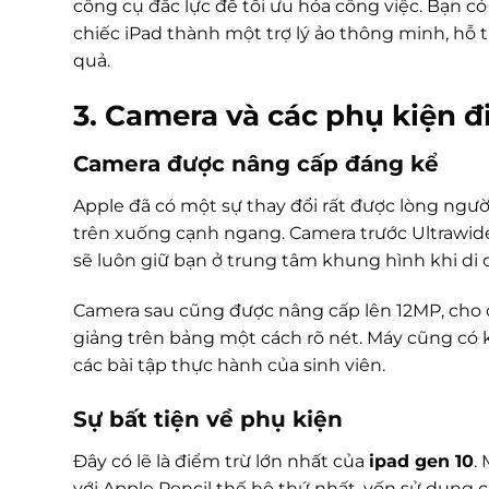
công cụ đắc lực để tối ưu hóa công việc. Bạn 
chiếc iPad thành một trợ lý ảo thông minh, hỗ t
quả.
3. Camera và các phụ kiện đ
Camera được nâng cấp đáng kể
Apple đã có một sự thay đổi rất được lòng ngư
trên xuống cạnh ngang. Camera trước Ultrawide
sẽ luôn giữ bạn ở trung tâm khung hình khi di 
Camera sau cũng được nâng cấp lên 12MP, cho ch
giảng trên bảng một cách rõ nét. Máy cũng có 
các bài tập thực hành của sinh viên.
Sự bất tiện về phụ kiện
Đây có lẽ là điểm trừ lớn nhất của
ipad gen 10
.
với Apple Pencil thế hệ thứ nhất, vốn sử dụng