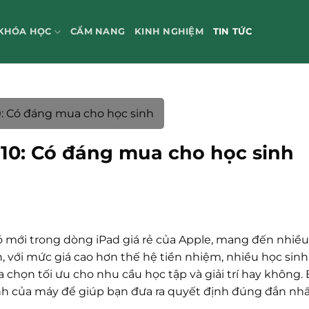
KHÓA HỌC
CẨM NANG
KINH NGHIỆM
TIN TỨC
10: Có đáng mua cho học sinh
n 10: Có đáng mua cho học sinh
ó mới trong dòng iPad giá rẻ của Apple, mang đến nhiề
n, với mức giá cao hơn thế hệ tiền nhiệm, nhiều học sinh
a chọn tối ưu cho nhu cầu học tập và giải trí hay không. B
cạnh của máy để giúp bạn đưa ra quyết định đúng đắn nhấ