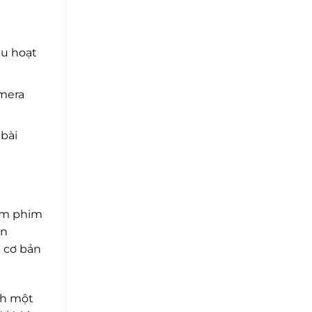
ều hoạt
amera
 bài
xem phim
ên
i cơ bản
nh một