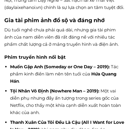
Nội, Trung tâm Dạy Nghề – Sát hạch lái xe Thái Việt
(daylaixehanoi.vn) chính là sự lựa chọn an tâm tuyệt đối.
Gia tài phim ảnh đồ sộ và đáng nhớ
Dù tuổi nghề chưa phải quá dài, nhưng gia tài phim
ảnh của nam diễn viên đã rất đáng nể với nhiều tác
phẩm chất lượng cả ở mảng truyền hình và điện ảnh.
Phim truyền hình nổi bật
Muốn Gặp Anh (Someday or One Day – 2019):
Tác
phẩm kinh điển làm nên tên tuổi của
Hứa Quang
Hán
.
Tội Nhân Vô Định (Nowhere Man – 2019):
Một vai
diễn phụ nhưng đầy ấn tượng trong series gốc của
Netflix, cho thấy một khía cạnh diễn xuất hoàn toàn
khác của anh.
Thanh Xuân Của Tôi Đều Là Cậu (All I Want for Love