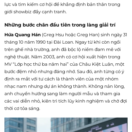
lực và tìm kiếm cơ hội để khẳng định bản thân trong
giới showbiz đầy cạnh tranh.
Những bước chân đầu tiên trong làng giải trí
Hứa Quang Hán
(Greg Hsu hoặc Greg Han) sinh ngày 31
tháng 10 năm 1990 tại Đài Loan. Ngay từ khi còn ngồi
trên ghế nhà trường, anh đã bộc lộ niềm đam mê với
nghệ thuật. Năm 2003, anh có cơ hội xuất hiện trong
MV “Lớp học thứ ba năm hai” của Châu Kiệt Luân, một
bước đệm nhỏ nhưng đáng nhớ. Sau đó, anh từng có ý
định ra mắt với tư cách là thành viên của một nhóm
nhạc nam nhưng dự án không thành. Không nản lòng,
anh chuyển hướng sang làm người mẫu và tham gia
các vai diễn nhỏ, kiên trì tích lũy kinh nghiệm và chờ đợi
thời cơ tỏa sáng.