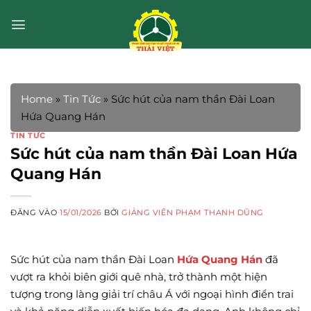
Bỏ
qua
nội
dung
Home
»
Tin Tức
»
Sức hút của nam thần Đài Loan
Hứa Quang Hán
TIN TỨC
Sức hút của nam thần Đài Loan Hứa
Quang Hán
ĐĂNG VÀO
15/01/2026
BỞI
GIẢNG VIÊN PHẠM THANH DŨNG
Sức hút của nam thần Đài Loan
Hứa Quang Hán
đã
vượt ra khỏi biên giới quê nhà, trở thành một hiện
tượng trong làng giải trí châu Á với ngoại hình điển trai