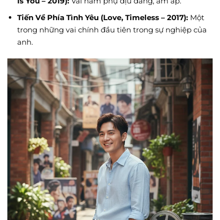
Is You – 2019):
Vai nam phụ dịu dàng, ấm áp.
Tiến Về Phía Tình Yêu (Love, Timeless – 2017):
Một
trong những vai chính đầu tiên trong sự nghiệp của
anh.