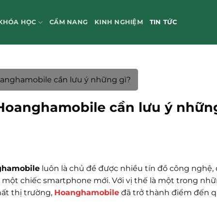
KHÓA HỌC
CẨM NANG
KINH NGHIỆM
TIN TỨC
Hoanghamobile cần lưu ý những gì?
i Hoanghamobile cần lưu ý nhữn
nghamobile
luôn là chủ đề được nhiều tín đồ công nghệ, 
 một chiếc smartphone mới. Với vị thế là một trong nh
ất thị trường,
Hoanghamobile
đã trở thành điểm đến 