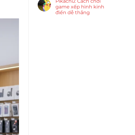
Pikachu: Cách chơi
game xếp hình kinh
điển dễ thắng