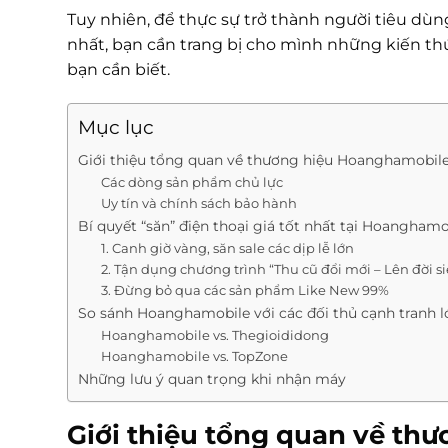
Tuy nhiên, để thực sự trở thành người tiêu dùn
nhất, bạn cần trang bị cho mình những kiến thức
bạn cần biết.
Mục lục
Giới thiệu tổng quan về thương hiệu Hoanghamobil
Các dòng sản phẩm chủ lực
Uy tín và chính sách bảo hành
Bí quyết “săn” điện thoại giá tốt nhất tại Hoanghamo
1. Canh giờ vàng, săn sale các dịp lễ lớn
2. Tận dụng chương trình “Thu cũ đổi mới – Lên đời si
3. Đừng bỏ qua các sản phẩm Like New 99%
So sánh Hoanghamobile với các đối thủ cạnh tranh l
Hoanghamobile vs. Thegioididong
Hoanghamobile vs. TopZone
Những lưu ý quan trọng khi nhận máy
Giới thiệu tổng quan về th