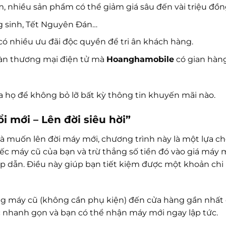
, nhiều sản phẩm có thể giảm giá sâu đến vài triệu đồn
ng sinh, Tết Nguyên Đán…
có nhiều ưu đãi độc quyền để tri ân khách hàng.
c sàn thương mại điện tử mà
Hoanghamobile
có gian hàn
a họ để không bỏ lỡ bất kỳ thông tin khuyến mãi nào.
i mới – Lên đời siêu hời”
à muốn lên đời máy mới, chương trình này là một lựa c
iếc máy cũ của bạn và trừ thẳng số tiền đó vào giá máy m
p dẫn. Điều này giúp bạn tiết kiệm được một khoản chi 
ang máy cũ (không cần phụ kiện) đến cửa hàng gần nhất
ục nhanh gọn và bạn có thể nhận máy mới ngay lập tức.