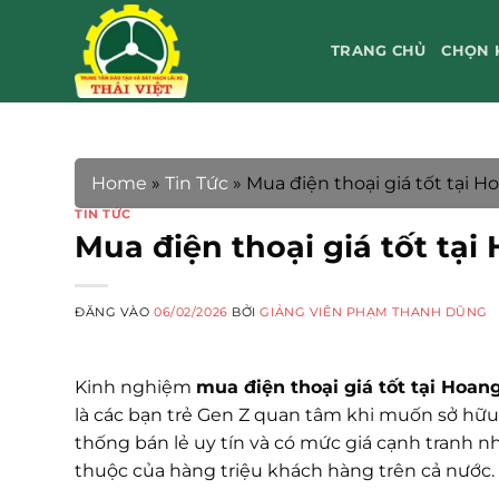
Bỏ
qua
TRANG CHỦ
CHỌN 
nội
dung
Home
»
Tin Tức
»
Mua điện thoại giá tốt tại 
TIN TỨC
Mua điện thoại giá tốt tạ
ĐĂNG VÀO
06/02/2026
BỞI
GIẢNG VIÊN PHẠM THANH DŨNG
Kinh nghiệm
mua điện thoại giá tốt tại Hoa
là các bạn trẻ Gen Z quan tâm khi muốn sở hữu
thống bán lẻ uy tín và có mức giá cạnh tranh nh
thuộc của hàng triệu khách hàng trên cả nước.