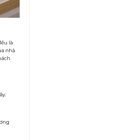
đều là
ủa nhà
khách
ây.
ương