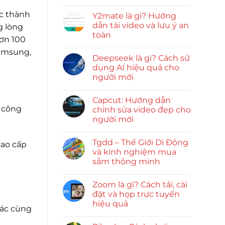
ợc thành
Y2mate là gì? Hướng
dẫn tải video và lưu ý an
g lòng
toàn
hơn 100
Samsung,
Deepseek là gì? Cách sử
dụng AI hiệu quả cho
người mới
Capcut: Hướng dẫn
g công
chỉnh sửa video đẹp cho
người mới
Tgdd – Thế Giới Di Động
cao cấp
và kinh nghiệm mua
sắm thông minh
Zoom là gì? Cách tải, cài
đặt và họp trực tuyến
hiệu quả
hác cùng