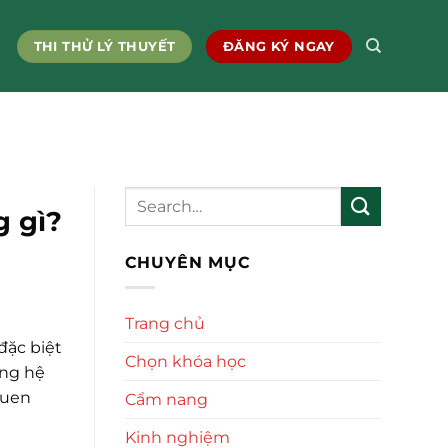
THI THỬ LÝ THUYẾT
ĐĂNG KÝ NGAY
g gì?
CHUYÊN MỤC
Trang chủ
đặc biệt
Chọn khóa học
ững hệ
quen
Cẩm nang
Kinh nghiệm