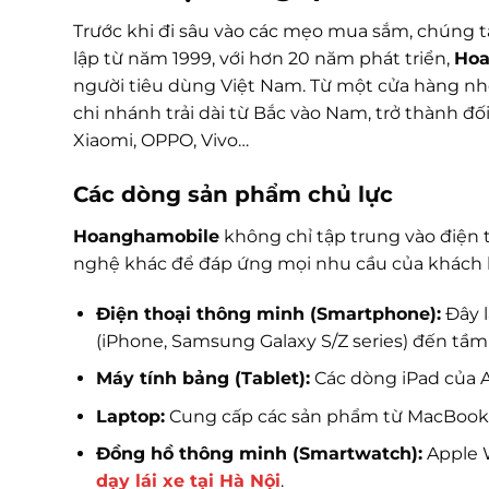
Trước khi đi sâu vào các mẹo mua sắm, chúng t
lập từ năm 1999, với hơn 20 năm phát triển,
Hoa
người tiêu dùng Việt Nam. Từ một cửa hàng nhỏ
chi nhánh trải dài từ Bắc vào Nam, trở thành đ
Xiaomi, OPPO, Vivo…
Các dòng sản phẩm chủ lực
Hoanghamobile
không chỉ tập trung vào điện
nghệ khác để đáp ứng mọi nhu cầu của khách 
Điện thoại thông minh (Smartphone):
Đây l
(iPhone, Samsung Galaxy S/Z series) đến tầm 
Máy tính bảng (Tablet):
Các dòng iPad của A
Laptop:
Cung cấp các sản phẩm từ MacBook 
Đồng hồ thông minh (Smartwatch):
Apple 
dạy lái xe tại Hà Nội
.