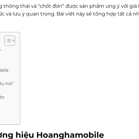
g thông thái và “chốt đơn” được sản phẩm ưng ý với giá 
 và lưu ý quan trọng. Bài viết này sẽ tổng hợp tất cả n
e
bile
êu hời”
ớn
ương hiệu Hoanghamobile