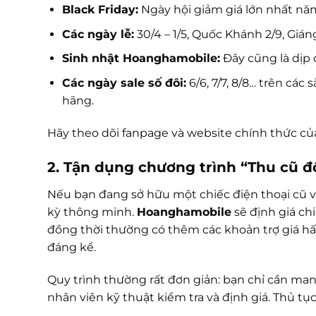
Black Friday:
Ngày hội giảm giá lớn nhất năm
Các ngày lễ:
30/4 – 1/5, Quốc Khánh 2/9, Giá
Sinh nhật Hoanghamobile:
Đây cũng là dịp 
Các ngày sale số đôi:
6/6, 7/7, 8/8… trên cá
hãng.
Hãy theo dõi fanpage và website chính thức củ
2. Tận dụng chương trình “Thu cũ đổ
Nếu bạn đang sở hữu một chiếc điện thoại cũ v
kỳ thông minh.
Hoanghamobile
sẽ định giá ch
đồng thời thường có thêm các khoản trợ giá hấ
đáng kể.
Quy trình thường rất đơn giản: bạn chỉ cần m
nhân viên kỹ thuật kiểm tra và định giá. Thủ t