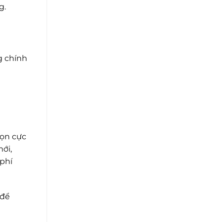
g.
g chính
họn cực
ới,
phí
 để