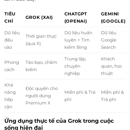
TIÊU
CHATGPT
GEMINI
GROK (XAI)
CHÍ
(OPENAI)
(GOOGLE)
Dữ liệu
Dữ liệu huấn
Dữ liệu
Thời gian thực
đầu
luyện + Tìm
Google
(qua X)
vào
kiếm Bing
Search
Trung lập,
Khách
Phong
Táo bạo, châm
chuyên
quan, học
cách
biếm
nghiệp
thuật
Khả
Độc quyền cho
năng
Miễn phí & Trả
Miễn phí &
người dùng
tiếp
phí
Trả phí
Premium X
cận
Ứng dụng thực tế của Grok trong cuộc
sống hiện đại