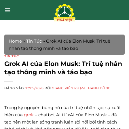
Bỏ
qua
nội
dung
Home
»
Tin Tức
»
Grok AI của Elon Musk: Trí tuệ
nhân tạo thông minh và táo bạo
TIN TỨC
Grok AI của Elon Musk: Trí tuệ nhân
tạo thông minh và táo bạo
ĐĂNG VÀO
07/05/2026
BỞI
GIẢNG VIÊN PHẠM THANH DŨNG
Trong kỷ nguyên bùng nổ của trí tuệ nhân tạo, sự xuất
hiện của
grok
– chatbot AI từ xAI của Elon Musk – đã
tạo nên một làn sóng tranh luận sôi nổi bởi tính cách