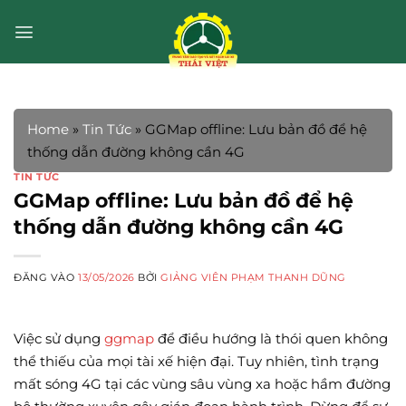
Bỏ
qua
nội
dung
Home
»
Tin Tức
»
GGMap offline: Lưu bản đồ để hệ
thống dẫn đường không cần 4G
TIN TỨC
GGMap offline: Lưu bản đồ để hệ
thống dẫn đường không cần 4G
ĐĂNG VÀO
13/05/2026
BỞI
GIẢNG VIÊN PHẠM THANH DŨNG
Việc sử dụng
ggmap
để điều hướng là thói quen không
thể thiếu của mọi tài xế hiện đại. Tuy nhiên, tình trạng
mất sóng 4G tại các vùng sâu vùng xa hoặc hầm đường