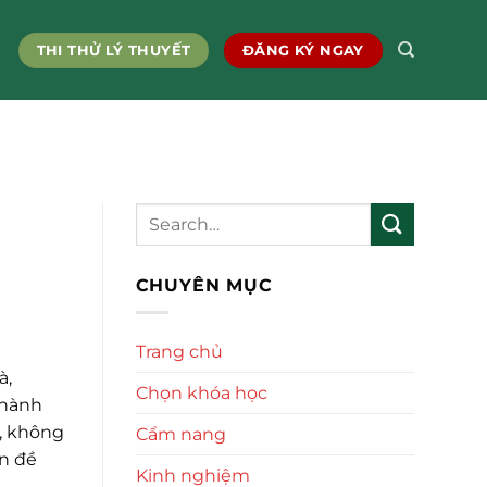
THI THỬ LÝ THUYẾT
ĐĂNG KÝ NGAY
CHUYÊN MỤC
Trang chủ
à,
Chọn khóa học
thành
n, không
Cẩm nang
ấn đề
Kinh nghiệm