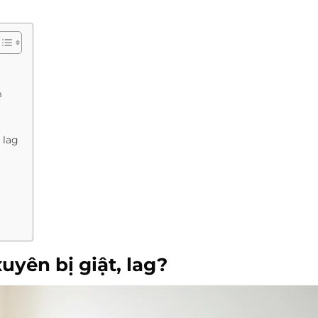
h
 lag
uyên bị giật, lag?