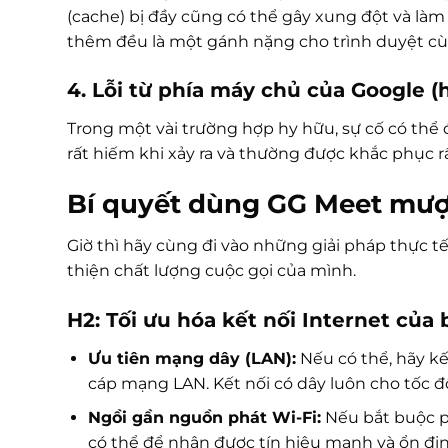
(cache) bị đầy cũng có thể gây xung đột và là
thêm đều là một gánh nặng cho trình duyệt c
4. Lỗi từ phía máy chủ của Google (
Trong một vài trường hợp hy hữu, sự cố có thể
rất hiếm khi xảy ra và thường được khắc phục r
Bí quyết dùng GG Meet mượt
Giờ thì hãy cùng đi vào những giải pháp thực t
thiện chất lượng cuộc gọi của mình.
H2: Tối ưu hóa kết nối Internet của
Ưu tiên mạng dây (LAN):
Nếu có thể, hãy kế
cáp mạng LAN. Kết nối có dây luôn cho tốc độ 
Ngồi gần nguồn phát Wi-Fi:
Nếu bắt buộc ph
có thể để nhận được tín hiệu mạnh và ổn địn