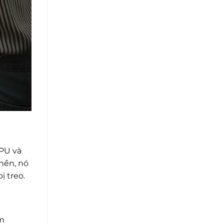
CPU và
nền, nó
ị treo.
ệm