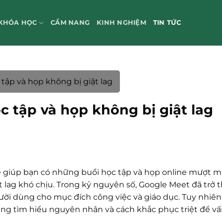
KHÓA HỌC
CẨM NANG
KINH NGHIỆM
TIN TỨC
ập và họp không bị giật lag
 tập và họp không bị giật lag
ẽ giúp bạn có những buổi học tập và họp online mượt m
ật lag khó chịu. Trong kỷ nguyên số, Google Meet đã trở 
gười dùng cho mục đích công việc và giáo dục. Tuy nhiê
ùng tìm hiểu nguyên nhân và cách khắc phục triệt để v