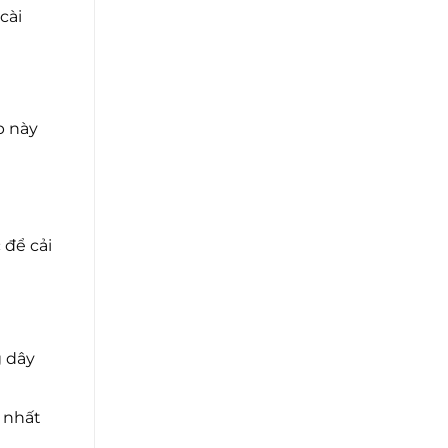
cài
p này
 để cải
g dây
 nhất