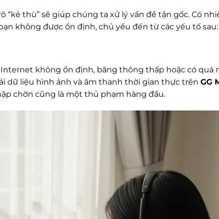
u rõ “kẻ thù” sẽ giúp chúng ta xử lý vấn đề tận gốc. Có nh
bạn không được ổn định, chủ yếu đến từ các yếu tố sau:
 Internet không ổn định, băng thông thấp hoặc có quá 
tải dữ liệu hình ảnh và âm thanh thời gian thực trên
GG 
chập chờn cũng là một thủ phạm hàng đầu.