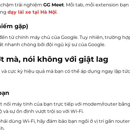
m chậm trải nghiệm
GG Meet
. Mỗi tab, mỗi extension bạn 
ùng
dạy lái xe tại Hà Nội
.
hiếm gặp)
 đến từ chính máy chủ của Google. Tuy nhiên, trường hợ
ất nhanh chóng bởi đội ngũ kỹ sư của Google.
 mà, nói không với giật lag
ế và cực kỳ hiệu quả mà bạn có thể áp dụng ngay lập tức
 bạn
t nối máy tính của bạn trực tiếp với modem/router bằn
và sự ổn định vượt trội so với Wi-Fi.
ải dùng Wi-Fi, hãy đảm bảo bạn ngồi ở vị trí gần router
h.