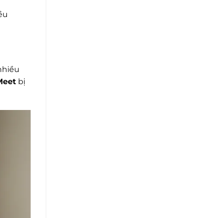
iều
nhiều
Meet
bị