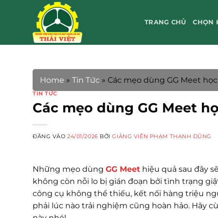
Bỏ
qua
TRANG CHỦ
CHỌN 
nội
dung
Home
»
Tin Tức
»
Các mẹo dùng GG Meet học t
TIN TỨC
Các mẹo dùng GG Meet học
ĐĂNG VÀO
24/01/2026
BỞI
GIẢNG VIÊN PHẠM THANH DŨNG
Những mẹo dùng
GG Meet
hiệu quả sau đây s
không còn nỗi lo bị gián đoạn bởi tình trạng gi
công cụ không thể thiếu, kết nối hàng triệu n
phải lúc nào trải nghiệm cũng hoàn hảo. Hãy c
này nhé!