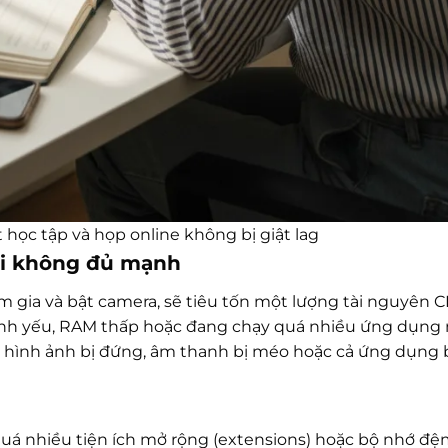
ọc tập và họp online không bị giật lag
oại không đủ mạnh
am gia và bật camera, sẽ tiêu tốn một lượng tài nguyên 
ình yếu, RAM thấp hoặc đang chạy quá nhiều ứng dụng 
g hình ảnh bị đứng, âm thanh bị méo hoặc cả ứng dụng b
 quá nhiều tiện ích mở rộng (extensions) hoặc bộ nhớ đ