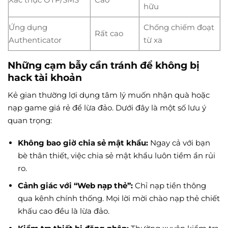
hữu
Ứng dụng
Chống chiếm đoạt
Rất cao
Authenticator
từ xa
Những cạm bẫy cần tránh để không bị
hack tài khoản
Kẻ gian thường lợi dụng tâm lý muốn nhận quà hoặc
nạp game giá rẻ để lừa đảo. Dưới đây là một số lưu ý
quan trọng:
Không bao giờ chia sẻ mật khẩu:
Ngay cả với bạn
bè thân thiết, việc chia sẻ mật khẩu luôn tiềm ẩn rủi
ro.
Cảnh giác với “Web nạp thẻ”:
Chỉ nạp tiền thông
qua kênh chính thống. Mọi lời mời chào nạp thẻ chiết
khấu cao đều là lừa đảo.