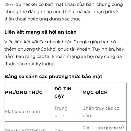
2FA, dù hacker có biết mật khẩu của bạn, chúng cũng
không thể đăng nhập nếu thiếu mã xác nhận gửi về
điện thoại hoặc ứng dụng xác thực.
Liên kết mạng xã hội an toàn
Việc liên kết với Facebook hoặc Google giúp bạn có
thêm phương thức khôi phục tài khoản. Tuy nhiên, hãy
đảm bảo rằng các tài khoản mạng xã hội này cũng đã
được bảo mật kỹ lưỡng.
Bảng so sánh các phương thức bảo mật
ĐỘ TIN
PHƯƠNG THỨC
MỤC ĐÍCH
CẬY
Trung
Chặn truy cập cơ
Mật khẩu mạnh
bình
bản
Xác nhận quyền sở
Xác thực OTP/SMS
Cao