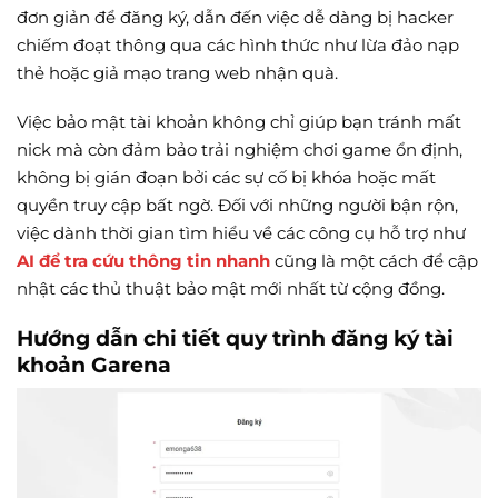
đơn giản để đăng ký, dẫn đến việc dễ dàng bị hacker
chiếm đoạt thông qua các hình thức như lừa đảo nạp
thẻ hoặc giả mạo trang web nhận quà.
Việc bảo mật tài khoản không chỉ giúp bạn tránh mất
nick mà còn đảm bảo trải nghiệm chơi game ổn định,
không bị gián đoạn bởi các sự cố bị khóa hoặc mất
quyền truy cập bất ngờ. Đối với những người bận rộn,
việc dành thời gian tìm hiểu về các công cụ hỗ trợ như
AI để tra cứu thông tin nhanh
cũng là một cách để cập
nhật các thủ thuật bảo mật mới nhất từ cộng đồng.
Hướng dẫn chi tiết quy trình đăng ký tài
khoản Garena