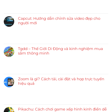
Capcut: Hướng dẫn chỉnh sửa video đẹp cho
người mới
Tgdd – Thế Giới Di Động và kinh nghiệm mua
sắm thông minh
Zoom là gì? Cách tải, cài đặt và họp trực tuyến
hiệu quả
Pikachu: Cách chơi game xếp hình kinh điển dễ