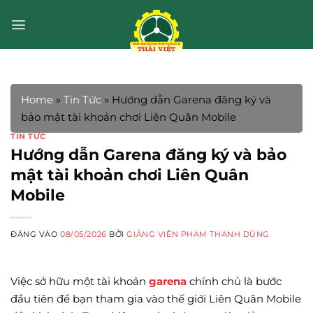
Bỏ
qua
nội
dung
Home
»
Tin Tức
»
Hướng dẫn Garena đăng ký và
bảo mật tài khoản chơi Liên Quân Mobile
TIN TỨC
Hướng dẫn Garena đăng ký và bảo
mật tài khoản chơi Liên Quân
Mobile
ĐĂNG VÀO
08/05/2026
BỞI
GIẢNG VIÊN PHẠM THANH DŨNG
Việc sở hữu một tài khoản
garena
chính chủ là bước
đầu tiên để bạn tham gia vào thế giới Liên Quân Mobile