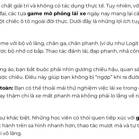
ất giải trí và không có tác dụng thực tế. Tuy nhiên, vớ
đại, các tựa
game mô phỏng lái xe
ngày nay mang lại c
 chiếc ô tô ngoài đời thực. Dưới đây là những lợi ích tu
me với bộ vô lăng, chân ga, chân phanh (ví dụ như Logi
c bộ nhớ cơ bắp. Thao tác đánh lái, đạp phanh, nhả côn
ng ảo, bạn bắt buộc phải nhìn gương chiếu hậu, quan sá
gược chiều. Điều này giúp bạn không bị “ngợp” khi ra đườ
toàn:
Bạn có thể thoải mái thử nghiệm việc lái xe trong
y thậm chí là xe mất phanh mà không phải lo lắng về rủi
 sự khác biệt. Những học viên có thói quen tiếp xúc với
hành trên sa hình nhanh hơn, thao tác mượt mà và tự 
 vô lăng.