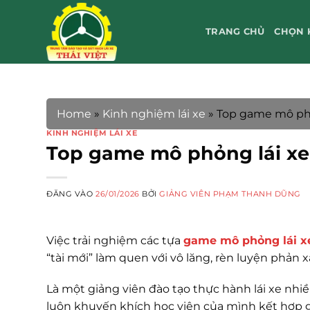
Bỏ
qua
TRANG CHỦ
CHỌN 
nội
dung
Home
»
Kinh nghiệm lái xe
»
Top game mô phỏn
KINH NGHIỆM LÁI XE
Top game mô phỏng lái xe 
ĐĂNG VÀO
26/01/2026
BỞI
GIẢNG VIÊN PHẠM THANH DŨNG
Việc trải nghiệm các tựa
game mô phỏng lái x
“tài mới” làm quen với vô lăng, rèn luyện phản x
Là một giảng viên đào tạo thực hành lái xe nhiề
luôn khuyến khích học viên của mình kết hợp giữ