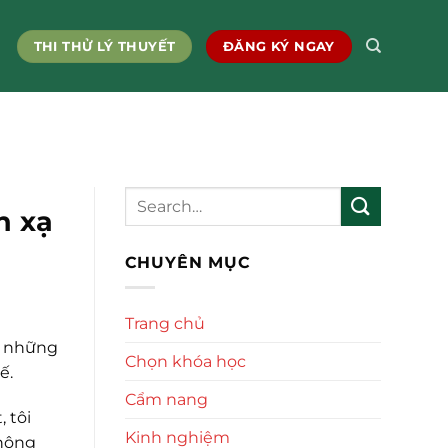
THI THỬ LÝ THUYẾT
ĐĂNG KÝ NGAY
n xạ
CHUYÊN MỤC
Trang chủ
p những
Chọn khóa học
ế.
Cẩm nang
 tôi
Kinh nghiệm
thông