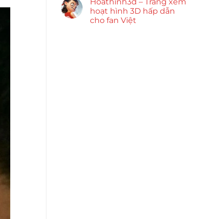
Hoathinh3d – Trang xem
hoạt hình 3D hấp dẫn
cho fan Việt