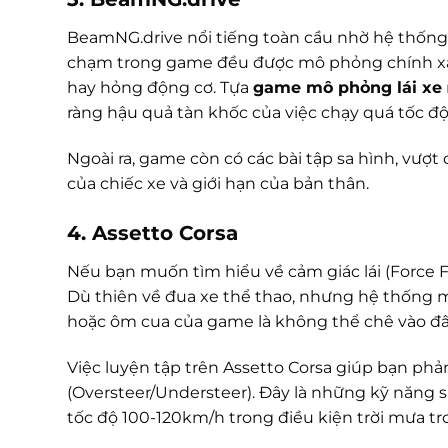
BeamNG.drive nổi tiếng toàn cầu nhờ hệ thống v
chạm trong game đều được mô phỏng chính xác
hay hỏng động cơ. Tựa
game mô phỏng lái xe
ràng hậu quả tàn khốc của việc chạy quá tốc độ ho
Ngoài ra, game còn có các bài tập sa hình, vượt
của chiếc xe và giới hạn của bản thân.
4. Assetto Corsa
Nếu bạn muốn tìm hiểu về cảm giác lái (Force F
Dù thiên về đua xe thể thao, nhưng hệ thống
hoặc ôm cua của game là không thể chê vào đ
Việc luyện tập trên Assetto Corsa giúp bạn phả
(Oversteer/Understeer). Đây là những kỹ năng si
tốc độ 100-120km/h trong điều kiện trời mưa trơ