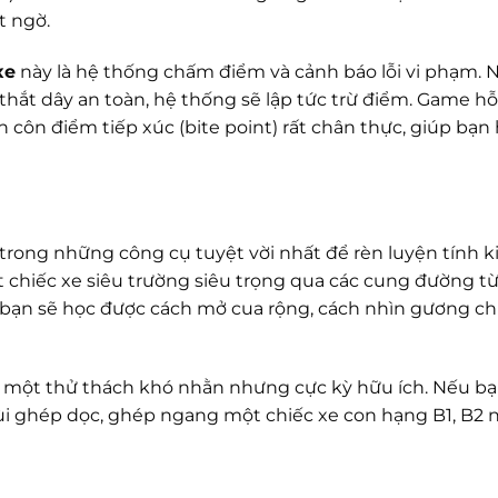
t ngờ.
xe
này là hệ thống chấm điểm và cảnh báo lỗi vi phạm. 
 thắt dây an toàn, hệ thống sẽ lập tức trừ điểm. Game hỗ
ân côn điểm tiếp xúc (bite point) rất chân thực, giúp bạn 
t trong những công cụ tuyệt vời nhất để rèn luyện tính k
 chiếc xe siêu trường siêu trọng qua các cung đường t
, bạn sẽ học được cách mở cua rộng, cách nhìn gương c
là một thử thách khó nhằn nhưng cực kỳ hữu ích. Nếu bạ
 lùi ghép dọc, ghép ngang một chiếc xe con hạng B1, B2 