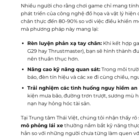
Nhiều người cho rằng chơi game chỉ mang tính ch
phát triển của công nghệ đồ họa và vật lý hiện 
chân thực đến 80-90% so với việc điều khiển một
mà phương pháp này mang lại:
Rèn luyện phản xạ tay chân:
Khi kết hợp ga
G29 hay Thrustmaster), bạn sẽ hình thành đượ
nên thuần thục hơn.
Nâng cao kỹ năng quan sát:
Trong môi trườ
báo, đèn tín hiệu và các xe đi cùng chiều, n
Trải nghiệm các tình huống nguy hiểm an 
kiện mưa bão, đường trơn trượt, sương mù ha
nạn hay hỏng hóc tài sản.
Tại Trung tâm Thái Việt, chúng tôi nhận thấy rõ
mô phỏng lái xe
thường nắm bắt kỹ năng thực 
hẳn so với những người chưa từng làm quen với