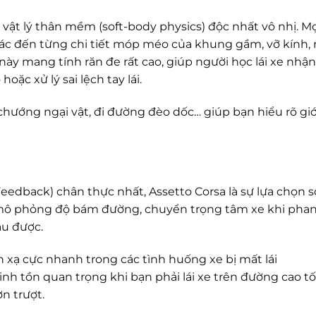
ật lý thân mềm (soft-body physics) độc nhất vô nhị. Mọ
 đến từng chi tiết móp méo của khung gầm, vỡ kính, 
này mang tính răn đe rất cao, giúp người học lái xe nhận
ặc xử lý sai lệch tay lái.
 chướng ngại vật, đi đường đèo dốc… giúp bạn hiểu rõ gi
eedback) chân thực nhất, Assetto Corsa là sự lựa chọn s
 mô phỏng độ bám đường, chuyển trọng tâm xe khi pha
âu được.
n xạ cực nhanh trong các tình huống xe bị mất lái
nh tồn quan trọng khi bạn phải lái xe trên đường cao tố
n trượt.