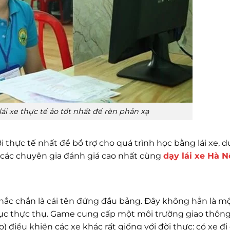
i xe thực tế ảo tốt nhất để rèn phản xạ
hực tế nhất để bổ trợ cho quá trình học bằng lái xe, d
à các chuyên gia đánh giá cao nhất cùng
dạy lái xe Hà N
chắc chắn là cái tên đứng đầu bảng. Đây không hẳn là mộ
dục thực thụ. Game cung cấp một môi trường giao thông
o) điều khiển các xe khác rất giống với đời thực: có xe đ