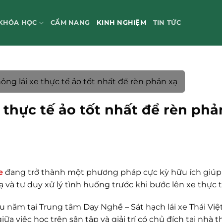
KHÓA HỌC
CẨM NANG
KINH NGHIỆM
TIN TỨC
g lái xe thực tế ảo tốt nhất để rèn phản xạ
thực tế ảo tốt nhất để rèn phả
e
đang trở thành một phương pháp cực kỳ hữu ích giú
ạ và tư duy xử lý tình huống trước khi bước lên xe thực t
u năm tại Trung tâm Dạy Nghề – Sát hạch lái xe Thái Việt,
a việc học trên sân tập và giải trí có chủ đích tại nhà 