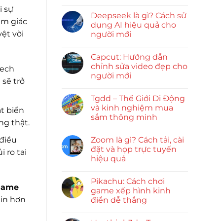
i sự
Deepseek là gì? Cách sử
ảm giác
dụng AI hiệu quả cho
yệt vời
người mới
Capcut: Hướng dẫn
chỉnh sửa video đẹp cho
tech
người mới
 sẽ trở
Tgdd – Thế Giới Di Động
và kinh nghiệm mua
t biển
sắm thông minh
ng thật.
 điều
Zoom là gì? Cách tải, cài
đặt và họp trực tuyến
 ro tai
hiệu quả
Pikachu: Cách chơi
game
game xếp hình kinh
tin hơn
điển dễ thắng