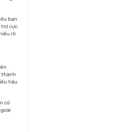
Nếu bạn
 trợ cực
hiểu rõ
iên
ừ thành
hiếu hậu
n có
ngoài