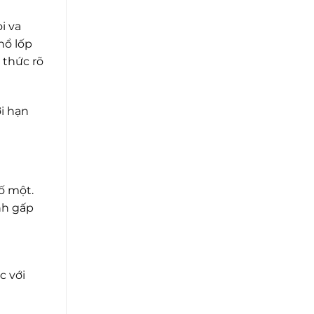
i va
nổ lốp
 thức rõ
ới hạn
ố một.
nh gấp
c với