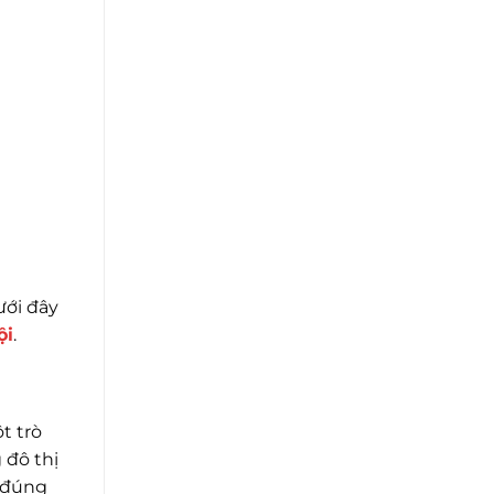
ưới đây
ội
.
t trò
 đô thị
i đúng