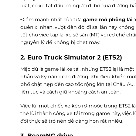
luật, có xe tạt đầu, có người đi bộ qua đường bấ
Điểm mạnh nhất của tựa
game mô phỏng lái 
quên xi nhan, vượt đèn đỏ, đi sai làn hay không
tốt cho việc tập lái xe số sàn (MT) với cơ chế ch
nguyên lý để không bị chết máy.
2. Euro Truck Simulator 2 (ETS2)
Mặc dù là game lái xe tải, nhưng ETS2 lại là mộ
nhẫn và kỹ năng căn đường. Khi điều khiển một
phố chật hẹp đến cao tốc rộng lớn tại Châu Âu
liên tục và cách giữ khoảng cách an toàn.
Việc lùi một chiếc xe kéo rơ-moóc trong ETS2 
thể lùi thành công xe tải trong game này, việc
đời thực sẽ trở nên dễ dàng hơn rất nhiều.
3. BeamNG.drive