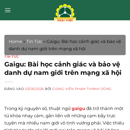
Bỏ
qua
nội
dung
Home
»
Tin Tức
»
Gaigu: Bài học cảnh giác và bảo vệ
danh dự nam giới trên mạng xã hội
TIN TỨC
Gaigu: Bài học cảnh giác và bảo vệ
danh dự nam giới trên mạng xã hội
ĐĂNG VÀO
03/05/2026
BỞI
GIẢNG VIÊN PHẠM THANH DŨNG
Trong kỷ nguyên số, thuật ngữ
gaigu
đã trở thành một
từ khóa nhạy cảm, gắn liền với những cạm bẫy trực
tuyến mà nhiều nam giới vô tình vướng phải. Việc thiếu