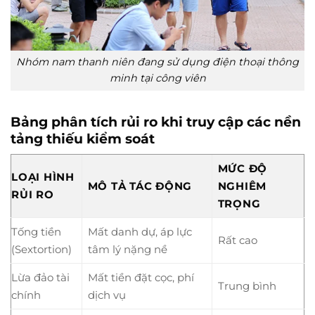
Nhóm nam thanh niên đang sử dụng điện thoại thông
minh tại công viên
Bảng phân tích rủi ro khi truy cập các nền
tảng thiếu kiểm soát
MỨC ĐỘ
LOẠI HÌNH
MÔ TẢ TÁC ĐỘNG
NGHIÊM
RỦI RO
TRỌNG
Tống tiền
Mất danh dự, áp lực
Rất cao
(Sextortion)
tâm lý nặng nề
Lừa đảo tài
Mất tiền đặt cọc, phí
Trung bình
chính
dịch vụ