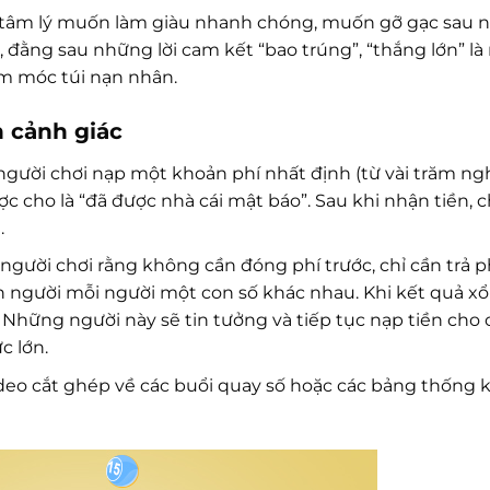
 tâm lý muốn làm giàu nhanh chóng, muốn gỡ gạc sau 
n, đằng sau những lời cam kết “bao trúng”, “thắng lớn” l
m móc túi nạn nhân.
n cảnh giác
người chơi nạp một khoản phí nhất định (từ vài trăm ng
c cho là “đã được nhà cái mật báo”. Sau khi nhận tiền, 
.
gười chơi rằng không cần đóng phí trước, chỉ cần trả p
 người mỗi người một con số khác nhau. Khi kết quả xổ 
hững người này sẽ tin tưởng và tiếp tục nạp tiền cho c
c lớn.
deo cắt ghép về các buổi quay số hoặc các bảng thống k