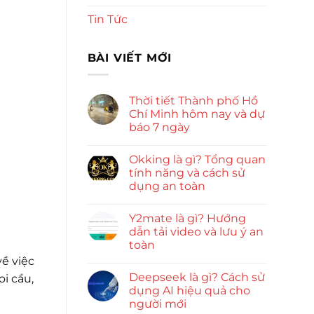
Tin Tức
BÀI VIẾT MỚI
Thời tiết Thành phố Hồ
Chí Minh hôm nay và dự
báo 7 ngày
Okking là gì? Tổng quan
tính năng và cách sử
dụng an toàn
Y2mate là gì? Hướng
dẫn tải video và lưu ý an
toàn
ề việc
Deepseek là gì? Cách sử
soi cầu,
dụng AI hiệu quả cho
người mới