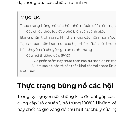
dạ thông qua các chiêu trò tinh vi.
Mục lục
Thực trạng bùng nổ các hội nhóm “bán số” trên mạn
Các chiêu thức lừa đảo phổ biến cần cảnh giác
Bảng phân tích rủi ro khi tham gia các hội nhóm “so
Tại sao bạn nên tránh xa các hội nhóm “bán số” thu p
Lời khuyên từ chuyên gia an ninh mạng
Câu hỏi thường gặp (FAQ)
1. Có phần mềm hay thuật toán nào dự đoán chính xác
2. Làm sao để bảo vệ bản thân khỏi các hội nhóm lừa 
Kết luận
Thực trạng bùng nổ các hội
Trong kỷ nguyên số, không khó để bắt gặp các 
cung cấp “số chuẩn”, “số trúng 100%”. Những 
hay chốt số giờ vàng để thu hút sự chú ý của ng