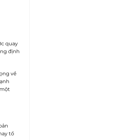
ược quay
ẳng định
rọng về
mạnh
 một
hoản
hay tổ