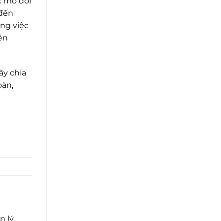
c mơ đổi
 đến
ng việc
ên
ãy chia
oàn,
n lý