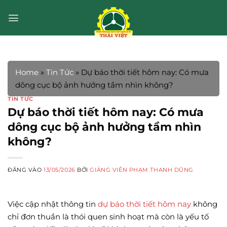
Bỏ
qua
nội
dung
Home
»
Tin Tức
»
Dự báo thời tiết hôm nay: Có mưa
dông cục bộ ảnh hưởng tầm nhìn không?
TIN TỨC
Dự báo thời tiết hôm nay: Có mưa
dông cục bộ ảnh hưởng tầm nhìn
không?
ĐĂNG VÀO
13/05/2026
BỞI
GIẢNG VIÊN PHẠM THANH DŨNG
Việc cập nhật thông tin
dự báo thời tiết hôm nay
không
chỉ đơn thuần là thói quen sinh hoạt mà còn là yếu tố