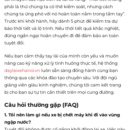
phải là thứ chúng ta có thể kiểm soát, nhưng cách
chúng ta ứng phó với nó hoàn toàn nằm trong tầm tay”.
Trước khi khởi hành, hãy dành 5 phút để kiểm tra dự
báo thời tiết và lộ trình. Nếu thời tiết quá khắc nghiệt,
đừng ngần ngại hoãn chuyến đi để đảm bảo an toàn
tuyệt đối.
Nếu bạn cảm thấy tay lái của mình còn yếu và muốn
nâng cao kỹ năng xử lý tình huống thực tế, hệ thống
daylaixehanoi.vn
luôn sẵn sàng đồng hành cùng bạn
thông qua các khóa đào tạo chuyên sâu. Với đội ngũ
giảng viên giàu kinh nghiệm, chúng tôi cam kết trang
bị cho bạn sự tự tin cần thiết trên mọi cung đường.
Câu hỏi thường gặp (FAQ)
1. Tôi nên làm gì nếu xe bị chết máy khi đi vào vùng
ngập nước?
Tuyệt đối không được cố gắng khởi động lại xe. Việc này