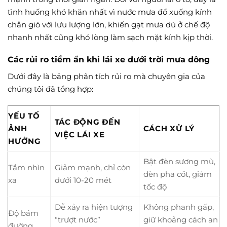
tình huống khó khăn nhất vì nước mưa đổ xuống kính
chắn gió với lưu lượng lớn, khiến gạt mưa dù ở chế độ
nhanh nhất cũng khó lòng làm sạch mặt kính kịp thời.
Các rủi ro tiềm ẩn khi lái xe dưới trời mưa dông
Dưới đây là bảng phân tích rủi ro mà chuyên gia của
chúng tôi đã tổng hợp:
YẾU TỐ
TÁC ĐỘNG ĐẾN
ẢNH
CÁCH XỬ LÝ
VIỆC LÁI XE
HƯỞNG
Bật đèn sương mù,
Tầm nhìn
Giảm mạnh, chỉ còn
đèn pha cốt, giảm
xa
dưới 10-20 mét
tốc độ
Dễ xảy ra hiện tượng
Không phanh gấp,
Độ bám
“trượt nước”
giữ khoảng cách an
đường