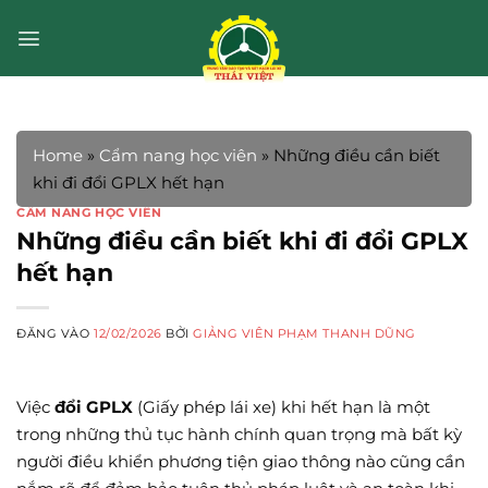
Bỏ
qua
nội
dung
Home
»
Cẩm nang học viên
»
Những điều cần biết
khi đi đổi GPLX hết hạn
CẨM NANG HỌC VIÊN
Những điều cần biết khi đi đổi GPLX
hết hạn
ĐĂNG VÀO
12/02/2026
BỞI
GIẢNG VIÊN PHẠM THANH DŨNG
Việc
đổi GPLX
(Giấy phép lái xe) khi hết hạn là một
trong những thủ tục hành chính quan trọng mà bất kỳ
người điều khiển phương tiện giao thông nào cũng cần