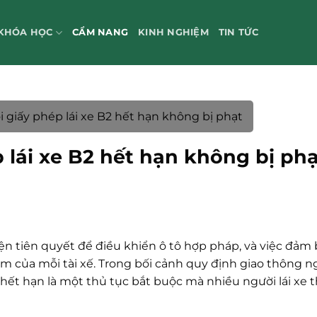
KHÓA HỌC
CẨM NANG
KINH NGHIỆM
TIN TỨC
 giấy phép lái xe B2 hết hạn không bị phạt
 lái xe B2 hết hạn không bị ph
kiện tiên quyết để điều khiển ô tô hợp pháp, và việc đảm
iệm của mỗi tài xế. Trong bối cảnh quy định giao thông n
 hết hạn là một thủ tục bắt buộc mà nhiều người lái xe