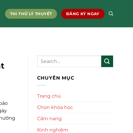
THI THỬ LÝ THUYẾT
ĐĂNG KÝ NGAY
ạt
CHUYÊN MỤC
Trang chủ
 bảo
Chọn khóa học
gày
 thường
Cẩm nang
Kinh nghiệm