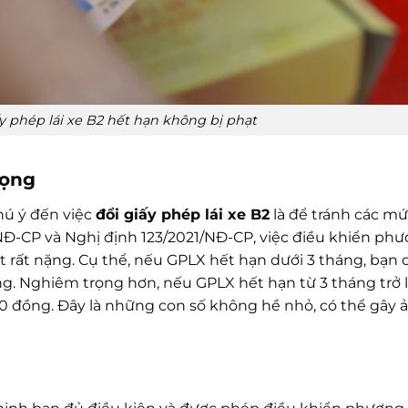
y phép lái xe B2 hết hạn không bị phạt
rọng
hú ý đến việc
đổi giấy phép lái xe B2
là để tránh các m
NĐ-CP và Nghị định 123/2021/NĐ-CP, việc điều khiển ph
ạt rất nặng. Cụ thể, nếu GPLX hết hạn dưới 3 tháng, bạn c
g. Nghiêm trọng hơn, nếu GPLX hết hạn từ 3 tháng trở l
0 đồng. Đây là những con số không hề nhỏ, có thể gây 