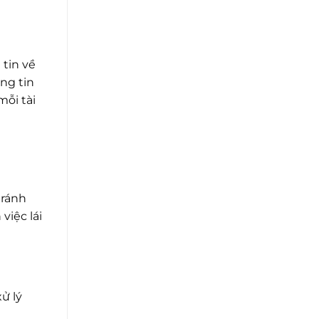
 tin về
ng tin
mỗi tài
g
tránh
việc lái
ử lý