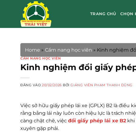
Bỏ
qua
TRANG CHỦ
CHỌN 
nội
dung
Home
»
Cẩm nang học viên
»
Kinh nghiệm đổi
CẨM NANG HỌC VIÊN
Kinh nghiệm đổi giấy phép
ĐĂNG VÀO
20/02/2026
BỞI
GIẢNG VIÊN PHẠM THANH DŨNG
Việc sở hữu giấy phép lái xe (GPLX) B2 là điều 
rằng bằng lái này luôn còn hiệu lực là trách nh
càng chặt chẽ, việc
đổi giấy phép lái xe B2
khi
xuyên gặp phải.