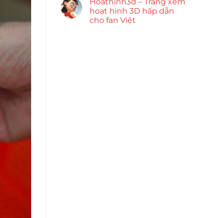
Hoathinh3d – Trang xem
hoạt hình 3D hấp dẫn
cho fan Việt