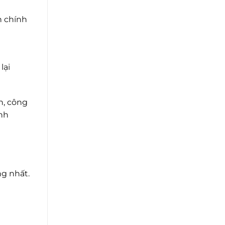
h chính
lại
n, công
ánh
ng nhất.