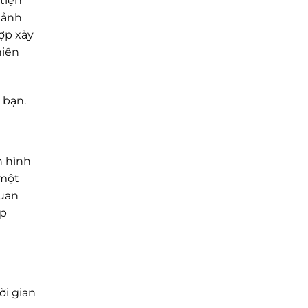
tiện
 ảnh
ợp xảy
hiển
 bạn.
h hình
 một
quan
ợp
ời gian