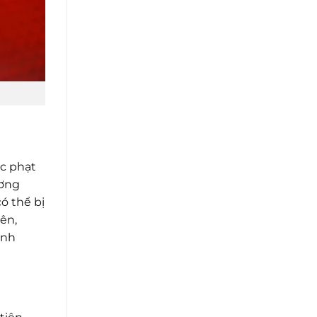
ức phạt
ương
ó thể bị
ên,
ảnh