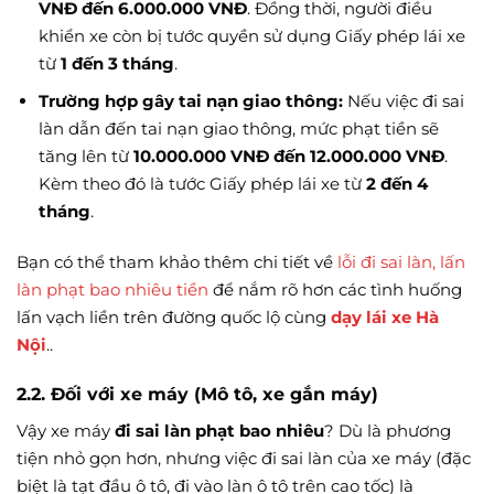
VNĐ đến 6.000.000 VNĐ
. Đồng thời, người điều
khiển xe còn bị tước quyền sử dụng Giấy phép lái xe
từ
1 đến 3 tháng
.
Trường hợp gây tai nạn giao thông:
Nếu việc đi sai
làn dẫn đến tai nạn giao thông, mức phạt tiền sẽ
tăng lên từ
10.000.000 VNĐ đến 12.000.000 VNĐ
.
Kèm theo đó là tước Giấy phép lái xe từ
2 đến 4
tháng
.
Bạn có thể tham khảo thêm chi tiết về
lỗi đi sai làn, lấn
làn phạt bao nhiêu tiền
để nắm rõ hơn các tình huống
lấn vạch liền trên đường quốc lộ cùng
dạy lái xe Hà
Nội
..
2.2. Đối với xe máy (Mô tô, xe gắn máy)
Vậy xe máy
đi sai làn phạt bao nhiêu
? Dù là phương
tiện nhỏ gọn hơn, nhưng việc đi sai làn của xe máy (đặc
biệt là tạt đầu ô tô, đi vào làn ô tô trên cao tốc) là