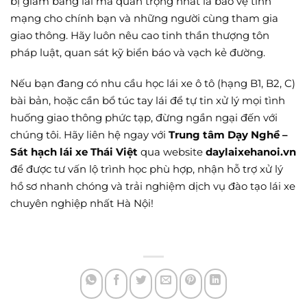
bị giam bằng lái mà quan trọng nhất là bảo vệ tính
mạng cho chính bạn và những người cùng tham gia
giao thông. Hãy luôn nêu cao tinh thần thượng tôn
pháp luật, quan sát kỹ biển báo và vạch kẻ đường.
Nếu bạn đang có nhu cầu học lái xe ô tô (hạng B1, B2, C)
bài bản, hoặc cần bổ túc tay lái để tự tin xử lý mọi tình
huống giao thông phức tạp, đừng ngần ngại đến với
chúng tôi. Hãy liên hệ ngay với
Trung tâm Dạy Nghề –
Sát hạch lái xe Thái Việt
qua website
daylaixehanoi.vn
để được tư vấn lộ trình học phù hợp, nhận hỗ trợ xử lý
hồ sơ nhanh chóng và trải nghiệm dịch vụ đào tạo lái xe
chuyên nghiệp nhất Hà Nội!