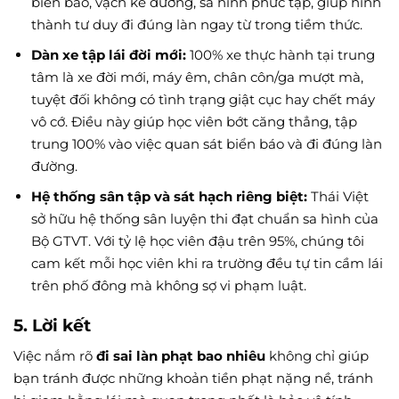
biển báo, vạch kẻ đường, sa hình phức tạp, giúp hình
thành tư duy đi đúng làn ngay từ trong tiềm thức.
Dàn xe tập lái đời mới:
100% xe thực hành tại trung
tâm là xe đời mới, máy êm, chân côn/ga mượt mà,
tuyệt đối không có tình trạng giật cục hay chết máy
vô cớ. Điều này giúp học viên bớt căng thẳng, tập
trung 100% vào việc quan sát biển báo và đi đúng làn
đường.
Hệ thống sân tập và sát hạch riêng biệt:
Thái Việt
sở hữu hệ thống sân luyện thi đạt chuẩn sa hình của
Bộ GTVT. Với tỷ lệ học viên đậu trên 95%, chúng tôi
cam kết mỗi học viên khi ra trường đều tự tin cầm lái
trên phố đông mà không sợ vi phạm luật.
5. Lời kết
Việc nắm rõ
đi sai làn phạt bao nhiêu
không chỉ giúp
bạn tránh được những khoản tiền phạt nặng nề, tránh