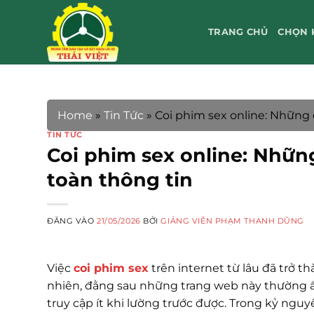
Bỏ
qua
TRANG CHỦ
CHỌN 
nội
dung
Home
»
Tin Tức
»
Coi phim sex online: Những 
TIN TỨC
Coi phim sex online: Nhữn
toàn thông tin
ĐĂNG VÀO
21/05/2026
BỞI
GIẢNG VIÊN PHẠM THANH DŨNG
Việc
coi phim sex
trên internet từ lâu đã trở t
nhiên, đằng sau những trang web này thường ẩn
truy cập ít khi lường trước được. Trong kỷ nguyê