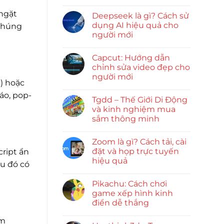
ngặt
Deepseek là gì? Cách sử
dụng AI hiệu quả cho
 chúng
người mới
Capcut: Hướng dẫn
chỉnh sửa video đẹp cho
người mới
e) hoặc
áo, pop-
Tgdd – Thế Giới Di Động
và kinh nghiệm mua
sắm thông minh
Zoom là gì? Cách tải, cài
đặt và họp trực tuyến
cript ẩn
hiệu quả
au đó có
Pikachu: Cách chơi
game xếp hình kinh
điển dễ thắng
em