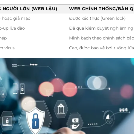
 NGƯỜI LỚN (WEB LẬU)
WEB CHÍNH THỐNG/BẢN Q
 hoặc giả mạo
Được xác thực (Green lock)
-up lừa đảo
Đã qua kiểm duyệt nghiêm ng
phép
Minh bạch theo chính sách bả
m virus
Cao, được bảo vệ bởi tường lử