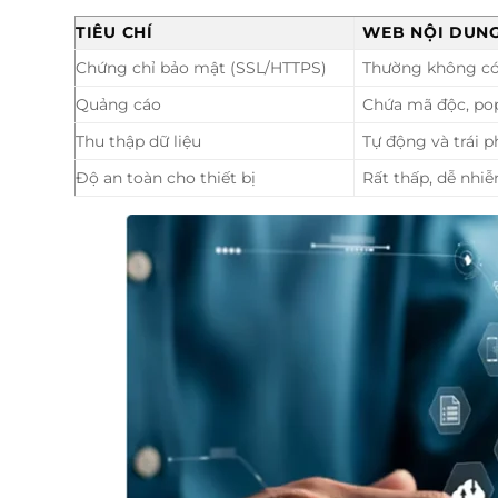
TIÊU CHÍ
WEB NỘI DUNG
Chứng chỉ bảo mật (SSL/HTTPS)
Thường không có
Quảng cáo
Chứa mã độc, pop
Thu thập dữ liệu
Tự động và trái 
Độ an toàn cho thiết bị
Rất thấp, dễ nhiễ