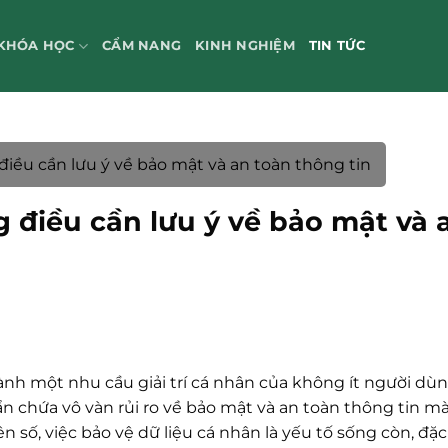
KHÓA HỌC
CẨM NANG
KINH NGHIỆM
TIN TỨC
điều cần lưu ý về bảo mật và an toàn thông tin
g điều cần lưu ý về bảo mật và 
hành một nhu cầu giải trí cá nhân của không ít người dùn
 chứa vô vàn rủi ro về bảo mật và an toàn thông tin m
n số, việc bảo vệ dữ liệu cá nhân là yếu tố sống còn, đặc 