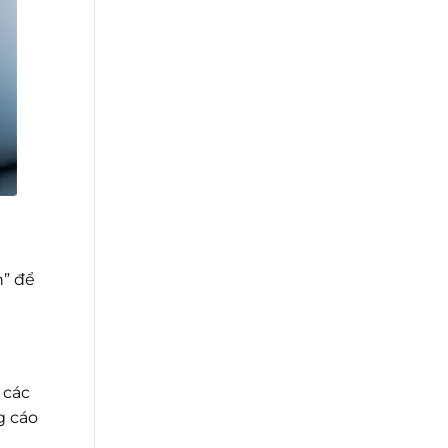
n” để
 các
g cáo