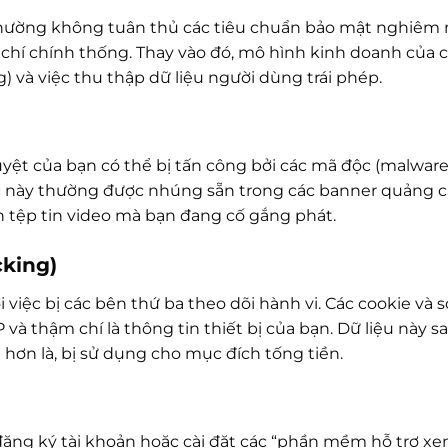
hường không tuân thủ các tiêu chuẩn bảo mật nghiêm 
 chí chính thống. Thay vào đó, mô hình kinh doanh của
) và việc thu thập dữ liệu người dùng trái phép.
duyệt của bạn có thể bị tấn công bởi các mã độc (malwar
 này thường được nhúng sẵn trong các banner quảng c
h tệp tin video mà bạn đang cố gắng phát.
cking)
việc bị các bên thứ ba theo dõi hành vi. Các cookie và s
IP và thậm chí là thông tin thiết bị của bạn. Dữ liệu này s
 hơn là, bị sử dụng cho mục đích tống tiền.
ăng ký tài khoản hoặc cài đặt các “phần mềm hỗ trợ x