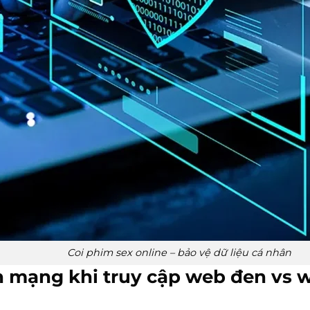
Coi phim sex online – bảo vệ dữ liệu cá nhân
nh mạng khi truy cập web đen vs 