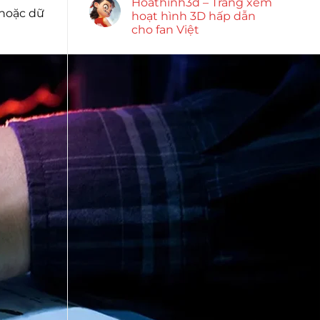
Hoathinh3d – Trang xem
 hoặc dữ
hoạt hình 3D hấp dẫn
cho fan Việt