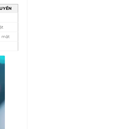
UYỀN
ặt
o mật
a