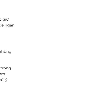
c giữ
 để ngăn
i những
 trọng.
ham
ử lý