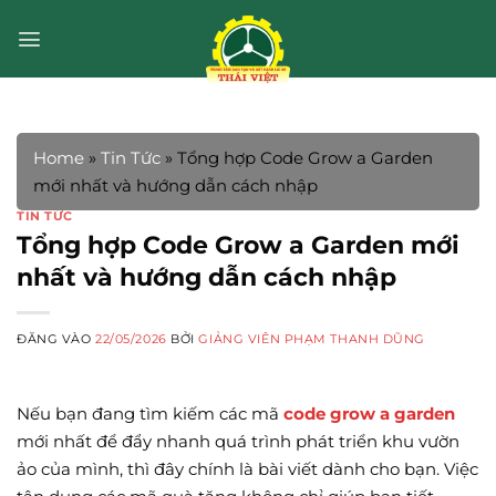
Bỏ
qua
nội
dung
Home
»
Tin Tức
»
Tổng hợp Code Grow a Garden
mới nhất và hướng dẫn cách nhập
TIN TỨC
Tổng hợp Code Grow a Garden mới
nhất và hướng dẫn cách nhập
ĐĂNG VÀO
22/05/2026
BỞI
GIẢNG VIÊN PHẠM THANH DŨNG
Nếu bạn đang tìm kiếm các mã
code grow a garden
mới nhất để đẩy nhanh quá trình phát triển khu vườn
ảo của mình, thì đây chính là bài viết dành cho bạn. Việc