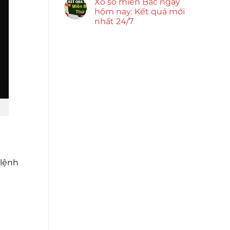
Xổ số miền Bắc ngày
hôm nay: Kết quả mới
nhất 24/7
 lệnh