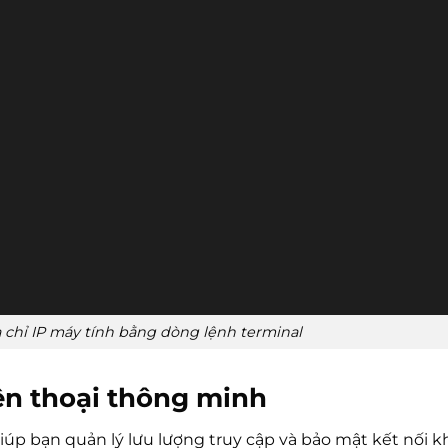
 chỉ IP máy tính bằng dòng lệnh terminal
ện thoại thông minh
iúp bạn quản lý lưu lượng truy cập và bảo mật kết nối kh