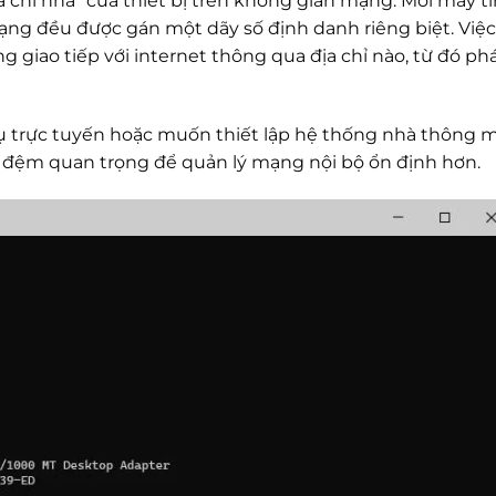
ịa chỉ nhà” của thiết bị trên không gian mạng. Mỗi máy tí
mạng đều được gán một dãy số định danh riêng biệt. Việ
 giao tiếp với internet thông qua địa chỉ nào, từ đó ph
ụ trực tuyến hoặc muốn thiết lập hệ thống nhà thông m
ớc đệm quan trọng để quản lý mạng nội bộ ổn định hơn.