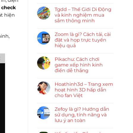
nh, điện
c
check
Tgdd – Thế Giới Di Động
và kinh nghiệm mua
át hiện
sắm thông minh
Zoom là gì? Cách tải, cài
inh,
đặt và họp trực tuyến
hiệu quả
Pikachu: Cách chơi
game xếp hình kinh
điển dễ thắng
Hoathinh3d – Trang xem
hoạt hình 3D hấp dẫn
cho fan Việt
Zefoy là gì? Hướng dẫn
sử dụng, tính năng và
lưu ý an toàn