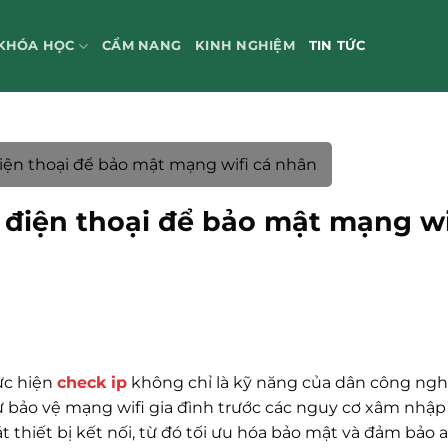
KHÓA HỌC
CẨM NANG
KINH NGHIỆM
TIN TỨC
iện thoại để bảo mật mạng wifi cá nhân
 điện thoại để bảo mật mạng wi
ực hiện
check ip
không chỉ là kỹ năng của dân công ng
 bảo vệ mạng wifi gia đình trước các nguy cơ xâm nhập 
t thiết bị kết nối, từ đó tối ưu hóa bảo mật và đảm bảo 