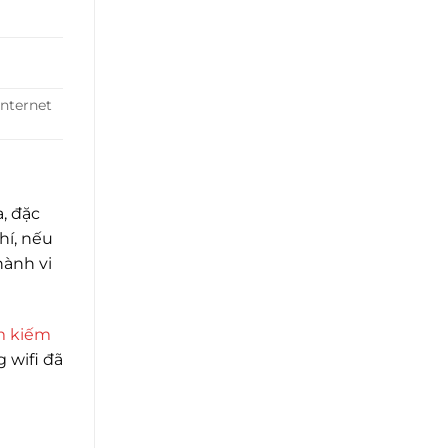
internet
a, đặc
hí, nếu
hành vi
m kiếm
 wifi đã