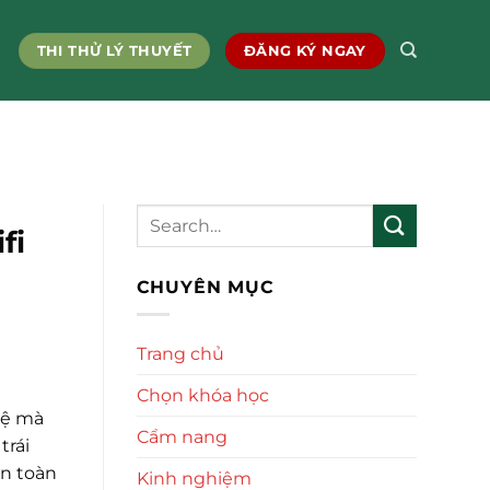
THI THỬ LÝ THUYẾT
ĐĂNG KÝ NGAY
fi
CHUYÊN MỤC
Trang chủ
Chọn khóa học
hệ mà
Cẩm nang
trái
an toàn
Kinh nghiệm