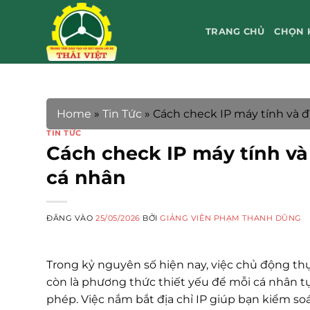
Bỏ
qua
TRANG CHỦ
CHỌN 
nội
dung
Home
»
Tin Tức
»
Cách check IP máy tính và đ
TIN TỨC
Cách check IP máy tính và
cá nhân
ĐĂNG VÀO
25/05/2026
BỞI
GIẢNG VIÊN PHẠM THANH DŨNG
Trong kỷ nguyên số hiện nay, việc chủ động th
còn là phương thức thiết yếu để mỗi cá nhân tự
phép. Việc nắm bắt địa chỉ IP giúp bạn kiểm soá