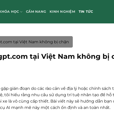
KHÓA HỌC
CẨM NANG
KINH NGHIỆM
TIN TỨC
t.com tại Việt Nam không bị chặn
gpt.com tại Việt Nam không bị 
 gặp gián đoạn do các rào cản về địa lý hoặc chính sách 
 tôi hiểu rằng nhu cầu sử dụng trí tuệ nhân tạo để hỗ 
ái xe là vô cùng cấp thiết. Bài viết này sẽ hướng dẫn bạn
 cụ AI mạnh mẽ này một cách ổn định và an toàn nhất.