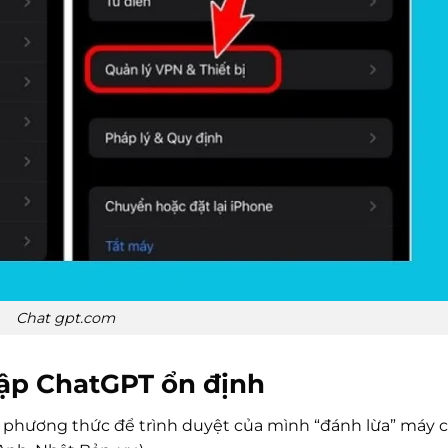
Chat gpt.com
cập ChatGPT ổn định
t phương thức để trình duyệt của mình “đánh lừa” máy 