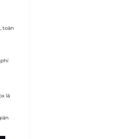
, toàn
 phí
x là
gián