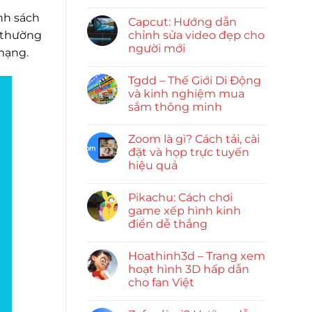
nh sách
Capcut: Hướng dẫn
g thường
chỉnh sửa video đẹp cho
người mới
 mạng.
Tgdd – Thế Giới Di Động
và kinh nghiệm mua
sắm thông minh
Zoom là gì? Cách tải, cài
đặt và họp trực tuyến
hiệu quả
Pikachu: Cách chơi
game xếp hình kinh
điển dễ thắng
Hoathinh3d – Trang xem
hoạt hình 3D hấp dẫn
cho fan Việt