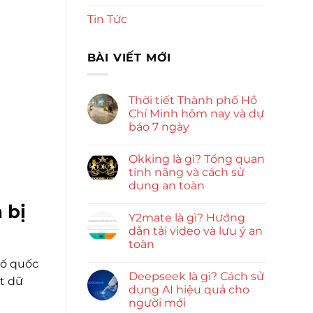
Tin Tức
BÀI VIẾT MỚI
Thời tiết Thành phố Hồ
Chí Minh hôm nay và dự
báo 7 ngày
Okking là gì? Tổng quan
tính năng và cách sử
dụng an toàn
 bị
Y2mate là gì? Hướng
dẫn tải video và lưu ý an
toàn
số quốc
Deepseek là gì? Cách sử
ật dữ
dụng AI hiệu quả cho
người mới