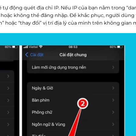
ẽ tự động quét địa chỉ IP. Nếu IP của bạn nằm trong “da
lỗi hoặc không thể đăng nhập. Để khắc phục, người dùn
” hoặc “thay đổi” vị trí địa lý của mình trên không gian