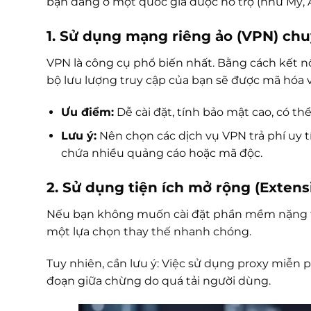
bạn đang ở một quốc gia được hỗ trợ (như Mỹ, An
1. Sử dụng mạng riêng ảo (VPN) ch
VPN là công cụ phổ biến nhất. Bằng cách kết n
bộ lưu lượng truy cập của bạn sẽ được mã hóa và
Ưu điểm:
Dễ cài đặt, tính bảo mật cao, có th
Lưu ý:
Nên chọn các dịch vụ VPN trả phí uy t
chứa nhiều quảng cáo hoặc mã độc.
2. Sử dụng tiện ích mở rộng (Extens
Nếu bạn không muốn cài đặt phần mềm nặng trê
một lựa chọn thay thế nhanh chóng.
Tuy nhiên, cần lưu ý: Việc sử dụng proxy miễn p
đoạn giữa chừng do quá tải người dùng.