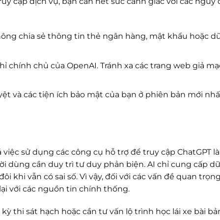
truy cập dịch vụ, bạn cần hết sức cảnh giác với các nguy 
ông chia sẻ thông tin thẻ ngân hàng, mật khẩu hoặc dữ 
hỉ chính chủ của OpenAI. Tránh xa các trang web giả mạ
ệt và các tiện ích bảo mật của bạn ở phiên bản mới nhấ
 việc sử dụng các công cụ hỗ trợ để truy cập ChatGPT l
ời dùng cần duy trì tư duy phản biện. AI chỉ cung cấp dữ
 khi vẫn có sai số. Vì vậy, đối với các vấn đề quan trọn
ại với các nguồn tin chính thống.
 thi sát hạch hoặc cần tư vấn lộ trình học lái xe bài bả