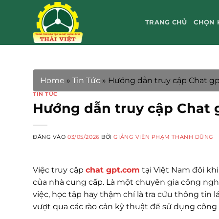
Bỏ
qua
TRANG CHỦ
CHỌN 
nội
dung
Home
»
Tin Tức
»
Hướng dẫn truy cập Chat gp
TIN TỨC
Hướng dẫn truy cập Chat 
ĐĂNG VÀO
03/05/2026
BỞI
GIẢNG VIÊN PHẠM THANH DŨNG
Việc truy cập
chat gpt.com
tại Việt Nam đôi khi
của nhà cung cấp. Là một chuyên gia công nghệ,
việc, học tập hay thậm chí là tra cứu thông tin l
vượt qua các rào cản kỹ thuật để sử dụng công