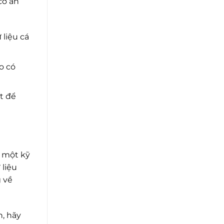
cơ an
liệu cá
o có
t để
à một kỹ
 liệu
g về
n, hãy