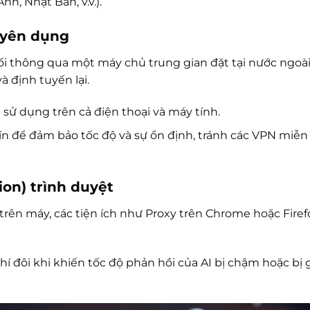
h, Nhật Bản, v.v.).
uyên dụng
ối thông qua một máy chủ trung gian đặt tại nước ngoài
 định tuyến lại.
ể sử dụng trên cả điện thoại và máy tính.
ín để đảm bảo tốc độ và sự ổn định, tránh các VPN miễn
ion) trình duyệt
n máy, các tiện ích như Proxy trên Chrome hoặc Firefo
hí đôi khi khiến tốc độ phản hồi của AI bị chậm hoặc bị 