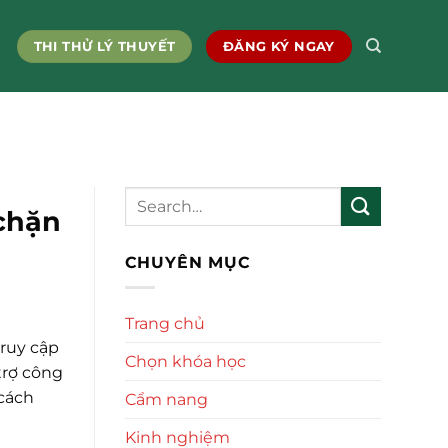
THI THỬ LÝ THUYẾT
ĐĂNG KÝ NGAY
chặn
CHUYÊN MỤC
Trang chủ
truy cập
Chọn khóa học
trợ công
 cách
Cẩm nang
Kinh nghiệm