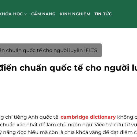
KHÓA HỌC
CẨM NANG
KINH NGHIỆM
TIN TỨC
ển chuẩn quốc tế cho người luyện IELTS
điển chuẩn quốc tế cho người 
g chỉ tiếng Anh quốc tế,
cambridge dictionary
không c
 chuẩn xác nhất để làm chủ ngôn ngữ. Việc tra cứu từ v
 năng đọc hiểu mà còn là chìa khóa vàng để đạt điểm 