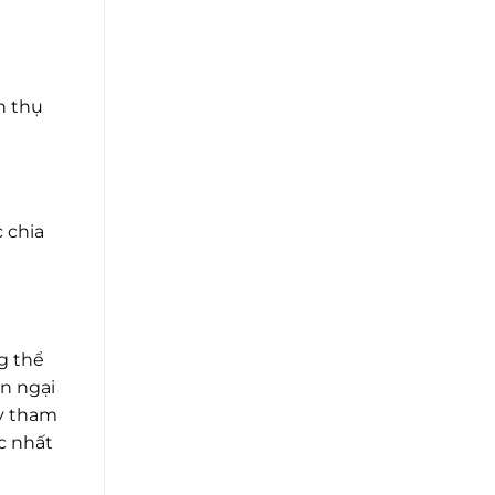
h thụ
 chia
g thể
ần ngại
ãy tham
c nhất