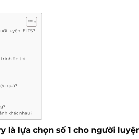
gười luyện IELTS?
trình ôn thi
iệu quả?
ng?
 cảnh khác nhau?
y là lựa chọn số 1 cho người luyệ