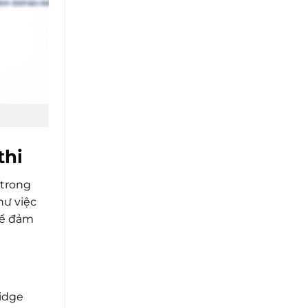
thi
 trong
hư việc
 để đảm
ridge