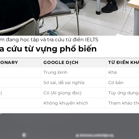
 đang học tập và tra cứu từ điển IELTS
ra cứu từ vựng phổ biến
IONARY
GOOGLE DỊCH
TỪ ĐIỂN KH
Trung bình
Khá
Sơ sài, dễ sai nghĩa
Cơ bản
)
Có (AI giọng đọc)
Tùy ứng dụng
Không khuyến khích
Tham khảo t