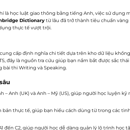
í là học luật giao thông bằng tiếng Anh, việc sử dụng 
bridge Dictionary
từ lâu đã trở thành tiêu chuẩn vàng
dụng thực tế vượt trội.
ung cấp định nghĩa chi tiết dựa trên kho dữ liệu khổng
LTS, đây là nguồn tra cứu giúp bạn nắm bắt được sắc thái
 bài thi Writing và Speaking.
 sâu
h – Anh (UK) và Anh – Mỹ (US), giúp người học luyện kỹ
n bản thực tế, giúp bạn hiểu cách dùng từ trong các tì
1 đến C2, giúp người học dễ dàng quản lý lộ trình học t