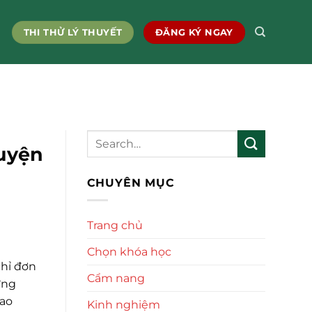
THI THỬ LÝ THUYẾT
ĐĂNG KÝ NGAY
luyện
CHUYÊN MỤC
Trang chủ
Chọn khóa học
hỉ đơn
Cẩm nang
ựng
cao
Kinh nghiệm