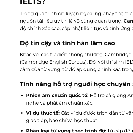
IELTS?
Trong quá trình ôn luyện ngoại ngữ hay thậm ch
nguồn tài liệu uy tín là vô cùng quan trọng.
Cam
độ chính xác cao, cập nhật liên tục và tính ứng 
Độ tin cậy và tính hàn lâm cao
Khác với các từ điển thông thường, Cambridge c
(Cambridge English Corpus). Đối với thí sinh IE
cảm của từ vựng, từ đó áp dụng chính xác trong
Tính năng hỗ trợ người học chuyên
Phiên âm chuẩn quốc tế:
Hỗ trợ cả giọng An
nghe và phát âm chuẩn xác.
Ví dụ thực tế:
Các ví dụ được trích dẫn từ vă
giao tiếp, báo chí và học thuật.
Phân loại từ vựng theo trình độ:
Từ cấp độ A