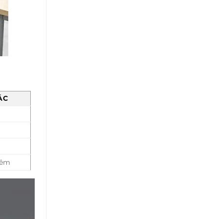
ÁC
hêm