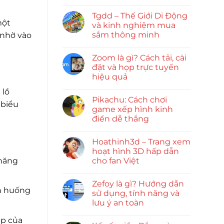
Tgdd – Thế Giới Di Động
một
và kinh nghiệm mua
sắm thông minh
 nhờ vào
Zoom là gì? Cách tải, cài
đặt và họp trực tuyến
hiệu quả
 lồ
Pikachu: Cách chơi
 biểu
game xếp hình kinh
điển dễ thắng
Hoathinh3d – Trang xem
hoạt hình 3D hấp dẫn
 năng
cho fan Việt
Zefoy là gì? Hướng dẫn
nh huống
sử dụng, tính năng và
lưu ý an toàn
ập của