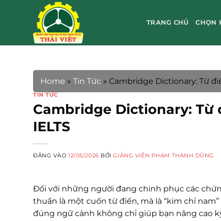
Bỏ
qua
TRANG CHỦ
CHỌN 
nội
dung
Home
»
Tin Tức
»
Cambridge Dictionary: Từ đi
TIN TỨC
Cambridge Dictionary: Từ 
IELTS
ĐĂNG VÀO
12/05/2026
BỞI
GIẢNG VIÊN PHẠM THANH DŨNG
Đối với những người đang chinh phục các chứn
thuần là một cuốn từ điển, mà là “kim chỉ nam”
đúng ngữ cảnh không chỉ giúp bạn nâng cao kỹ