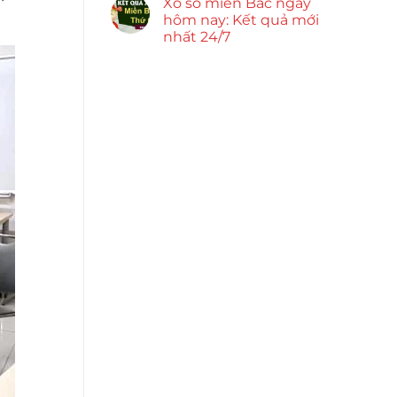
Xổ số miền Bắc ngày
hôm nay: Kết quả mới
nhất 24/7