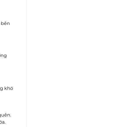
g bên
ợng
ng khó
quên.
óa.