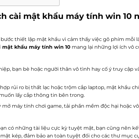
ch cài mật khẩu máy tính win 10 
bước thiết lập mật khẩu vì cảm thấy việc gõ phím mỗi 
i mật khẩu máy tính win 10
mang lại những lợi ích vô 
p, bạn bè hoặc người thân vô tình hay cố ý truy cập v
ợp rủi ro bị thất lạc hoặc trộm cắp laptop, mật khẩu chí
 muốn lấy cắp thông tin bên trong.
 ý mở máy tính chơi game, tải phần mềm độc hại hoặc vô
ạn có những tài liệu cực kỳ tuyệt mật, bạn cũng nên kế
o mật kép, đảm bảo an toàn tuyệt đối cho các thư mục cụ