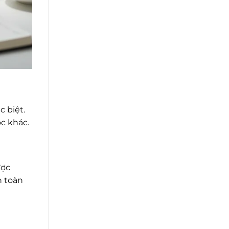
 biệt.
c khác.
ược
n toàn