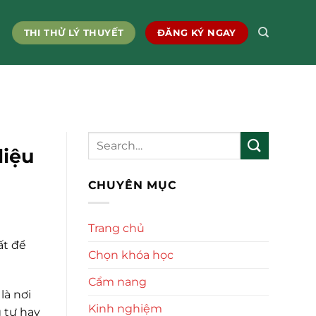
THI THỬ LÝ THUYẾT
ĐĂNG KÝ NGAY
liệu
CHUYÊN MỤC
Trang chủ
ất để
Chọn khóa học
Cẩm nang
là nơi
Kinh nghiệm
g tư hay