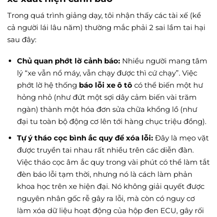
Trong quá trình giảng dạy, tôi nhận thấy các tài xế (kể
cả người lái lâu năm) thường mắc phải 2 sai lầm tai hại
sau đây:
Chủ quan phớt lờ cảnh báo:
Nhiều người mang tâm
lý “xe vẫn nổ máy, vẫn chạy được thì cứ chạy”. Việc
phớt lờ hệ thống
báo lỗi xe ô tô
có thể biến một hư
hỏng nhỏ (như đứt một sợi dây cảm biến vài trăm
ngàn) thành một hóa đơn sửa chữa khổng lồ (như
đại tu toàn bộ động cơ lên tới hàng chục triệu đồng).
Tự ý tháo cọc bình ắc quy để xóa lỗi:
Đây là mẹo vặt
được truyền tai nhau rất nhiều trên các diễn đàn.
Việc tháo cọc âm ắc quy trong vài phút có thể làm tắt
đèn báo lỗi tạm thời, nhưng nó là cách làm phản
khoa học trên xe hiện đại. Nó không giải quyết được
nguyên nhân gốc rễ gây ra lỗi, mà còn có nguy cơ
làm xóa dữ liệu hoạt động của hộp đen ECU, gây rối