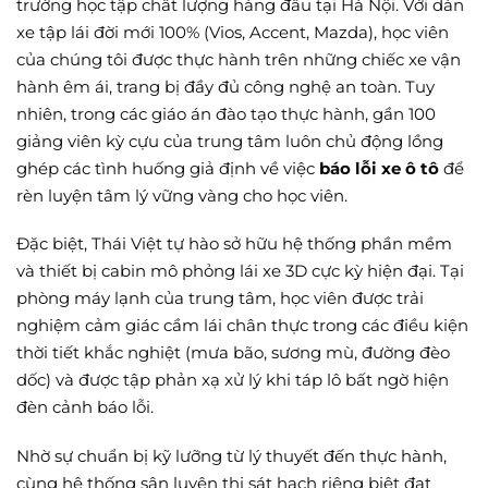
trường học tập chất lượng hàng đầu tại Hà Nội. Với dàn
xe tập lái đời mới 100% (Vios, Accent, Mazda), học viên
của chúng tôi được thực hành trên những chiếc xe vận
hành êm ái, trang bị đầy đủ công nghệ an toàn. Tuy
nhiên, trong các giáo án đào tạo thực hành, gần 100
giảng viên kỳ cựu của trung tâm luôn chủ động lồng
ghép các tình huống giả định về việc
báo lỗi xe ô tô
để
rèn luyện tâm lý vững vàng cho học viên.
Đặc biệt, Thái Việt tự hào sở hữu hệ thống phần mềm
và thiết bị cabin mô phỏng lái xe 3D cực kỳ hiện đại. Tại
phòng máy lạnh của trung tâm, học viên được trải
nghiệm cảm giác cầm lái chân thực trong các điều kiện
thời tiết khắc nghiệt (mưa bão, sương mù, đường đèo
dốc) và được tập phản xạ xử lý khi táp lô bất ngờ hiện
đèn cảnh báo lỗi.
Nhờ sự chuẩn bị kỹ lưỡng từ lý thuyết đến thực hành,
cùng hệ thống sân luyện thi sát hạch riêng biệt đạt