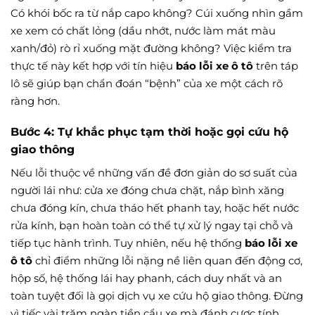
Có khói bốc ra từ nắp capo không? Cúi xuống nhìn gầm
xe xem có chất lỏng (dầu nhớt, nước làm mát màu
xanh/đỏ) rò rỉ xuống mặt đường không? Việc kiểm tra
thực tế này kết hợp với tín hiệu
báo lỗi xe ô tô
trên táp
lô sẽ giúp bạn chẩn đoán “bệnh” của xe một cách rõ
ràng hơn.
Bước 4: Tự khắc phục tạm thời hoặc gọi cứu hộ
giao thông
Nếu lỗi thuộc về những vấn đề đơn giản do sơ suất của
người lái như: cửa xe đóng chưa chặt, nắp bình xăng
chưa đóng kín, chưa tháo hết phanh tay, hoặc hết nước
rửa kính, bạn hoàn toàn có thể tự xử lý ngay tại chỗ và
tiếp tục hành trình. Tuy nhiên, nếu hệ thống
báo lỗi xe
ô tô
chỉ điểm những lỗi nặng nề liên quan đến động cơ,
hộp số, hệ thống lái hay phanh, cách duy nhất và an
toàn tuyệt đối là gọi dịch vụ xe cứu hộ giao thông. Đừng
vì tiếc vài trăm ngàn tiền cẩu xe mà đánh cược tính