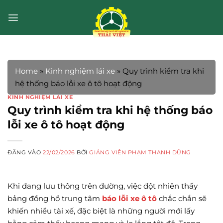
Bỏ
qua
nội
dung
Home
»
Kinh nghiệm lái xe
»
Quy trình kiểm tra khi
hệ thống báo lỗi xe ô tô hoạt động
KINH NGHIỆM LÁI XE
Quy trình kiểm tra khi hệ thống báo
lỗi xe ô tô hoạt động
ĐĂNG VÀO
22/02/2026
BỞI
GIẢNG VIÊN PHẠM THANH DŨNG
Khi đang lưu thông trên đường, việc đột nhiên thấy
bảng đồng hồ trung tâm
báo lỗi xe ô tô
chắc chắn sẽ
khiến nhiều tài xế, đặc biệt là những người mới lấy