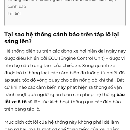
cảnh báo
Lời kết
Tại sao hệ thống cảnh báo trên táp lô lại
sáng lên?
Hệ thống điện tử trên các dòng xe hơi hiện đại ngày nay
được điều khiển bởi ECU (Engine Control Unit) – được ví
như bộ não trung tâm của chiếc xe. Xung quanh xe
được bố trí hàng loạt các cảm biến đo lường từ nhiệt độ,
áp suất, tốc độ vòng quay cho đến nồng độ khí thải. Bất
cứ khi nào các cảm biến này phát hiện ra thông số vận
hành vượt quá ngưỡng an toàn cho phép, hệ thống
báo
lỗi xe ô tô
sẽ lập tức kích hoạt thông qua các đèn báo
trên bảng táp lô.
Mục đích cốt lõi của hệ thống này không phải để làm
bạn sợ hãi, mà là một cơ chế “giao tiếp” của xe, nhằm