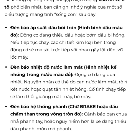
tô
phổ biến nhất, bạn cần ghi nhớ ý nghĩa của một số
biểu tượng mang tính “sống còn” sau đây:
Đèn báo áp suất dầu bôi trơn (Hình bình dầu màu
đỏ):
Động cơ đang thiếu dầu hoặc bơm dầu bị hỏng.
Nếu tiếp tục chạy, các chi tiết kim loại bên trong
động cơ sẽ ma sát trực tiếp với nhau gây lột dên, vỡ
lốc máy.
Đèn báo nhiệt độ nước làm mát (Hình nhiệt kế
nhúng trong nước màu đỏ):
Động cơ đang quá
nhiệt. Nguyên nhân có thể do cạn nước làm mát, rò rỉ
két nước hoặc quạt tản nhiệt hỏng. Cố tình chạy tiếp
sẽ làm thổi gioăng mặt máy, bó máy.
Đèn báo hệ thống phanh (Chữ BRAKE hoặc dấu
chấm than trong vòng tròn đỏ):
Cảnh báo bạn chưa
nhả phanh tay, hoặc nguy hiểm hơn là xe đang thiếu
dầu phanh, mòn má phanh.