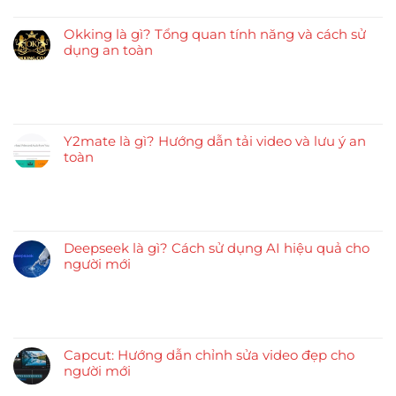
Okking là gì? Tổng quan tính năng và cách sử
dụng an toàn
Y2mate là gì? Hướng dẫn tải video và lưu ý an
toàn
Deepseek là gì? Cách sử dụng AI hiệu quả cho
người mới
Capcut: Hướng dẫn chỉnh sửa video đẹp cho
người mới