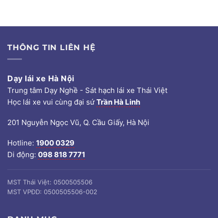
THÔNG TIN LIÊN HỆ
Dạy lái xe Hà Nội
Trung tâm Dạy Nghề - Sát hạch lái xe Thái Việt
Học lái xe vui cùng đại sứ
Trần Hà Linh
201 Nguyễn Ngọc Vũ, Q. Cầu Giấy, Hà Nội
Hotline:
1900 0329
Di động:
098 818 7771
MST Thái Việt: 0500505506
MST VPĐD: 0500505506-002