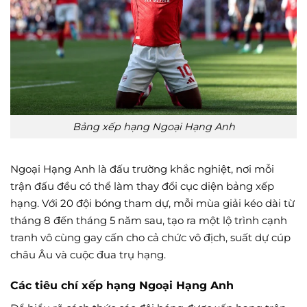
Bảng xếp hạng Ngoại Hạng Anh
Ngoại Hạng Anh là đấu trường khắc nghiệt, nơi mỗi
trận đấu đều có thể làm thay đổi cục diện bảng xếp
hạng. Với 20 đội bóng tham dự, mỗi mùa giải kéo dài từ
tháng 8 đến tháng 5 năm sau, tạo ra một lộ trình cạnh
tranh vô cùng gay cấn cho cả chức vô địch, suất dự cúp
châu Âu và cuộc đua trụ hạng.
Các tiêu chí xếp hạng Ngoại Hạng Anh