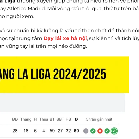
a Liga
thường xuyên giúp chúng ta hiểu rõ hơn về pho
ay Atletico Madrid. Mỗi vòng đấu trôi qua, thứ tự trên b
cho người xem.
 và sự chuẩn bị kỹ lưỡng là yếu tố then chốt để thành cô
học tại trung tâm
Dạy lái xe hà nội
, sự kiên trì và tích lũ
n vững tay lái trên mọi nẻo đường.