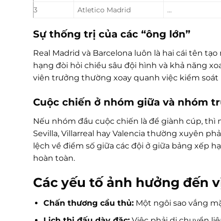
3
Atletico Madrid
…
Sự thống trị của các “ông lớn”
Real Madrid và Barcelona luôn là hai cái tên tạo 
hạng đòi hỏi chiều sâu đội hình và khả năng xo
viên trưởng thường xoay quanh việc kiểm soát 
Cuộc chiến ở nhóm giữa và nhóm t
Nếu nhóm đầu cuộc chiến là để giành cúp, thì 
Sevilla, Villarreal hay Valencia thường xuyên 
lệch về điểm số giữa các đội ở giữa bảng xếp hạn
hoàn toàn.
Các yếu tố ảnh hưởng đến vị
Chấn thương cầu thủ:
Một ngôi sao vắng mặt
Lịch thi đấu dày đặc:
Việc phải di chuyển li