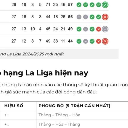
ng La Liga 2024/2025 mới nhất
 hạng La Liga hiện nay
, chúng ta cần nhìn vào các thông số kỹ thuật quan trọn
ánh giá sức mạnh của các đội bóng dẫn đầu:
HIỆU SỐ
PHONG ĐỘ (5 TRẬN GẦN NHẤT)
+…
Thắng – Thắng – Hòa
+…
Thắng – Hòa – Thắng