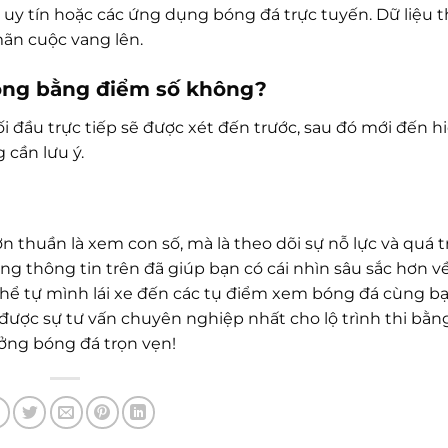
o uy tín hoặc các ứng dụng bóng đá trực tuyến. Dữ liệu
mãn cuộc vang lên.
rọng bằng điểm số không?
đối đầu trực tiếp sẽ được xét đến trước, sau đó mới đến h
 cần lưu ý.
 thuần là xem con số, mà là theo dõi sự nỗ lực và quá t
 thông tin trên đã giúp bạn có cái nhìn sâu sắc hơn về
thể tự mình lái xe đến các tụ điểm xem bóng đá cùng bạ
ược sự tư vấn chuyên nghiệp nhất cho lộ trình thi bằng
ởng bóng đá trọn vẹn!