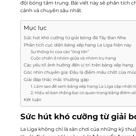
đội bóng tầm trung. Bài viết này sẽ phân tích ch
cảnh và chuyên sâu nhất.
Mục lục
Sức hút khó cưỡng từ giải bóng đá Tây Ban Nha
Phân tích cục diện bảng xếp hạng La Liga hiện nay
Sự thống trị của các “ông lớn”
Cuộc chiến ở nhóm giữa và nhóm trụ hạng
Các yếu tố ảnh hưởng đến vị trí trên bảng xếp hạng
Góc nhìn chuyên gia: Đâu là điểm mấu chốt của mùa
Giải đáp thắc mắc thường gặp
1. Làm sao để xem bảng xếp hạng La Liga cập nhật 
2. Hiệu số bàn thắng bại có quan trọng bằng điểm s
Kết luận
Sức hút khó cưỡng từ giải 
La Liga không chỉ là sân chơi của những kỹ thu