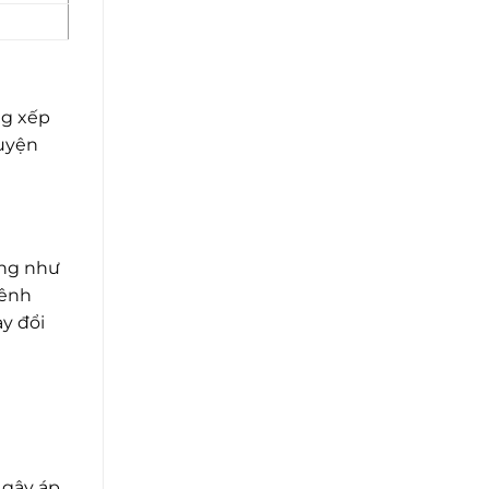
ng xếp
luyện
óng như
hênh
ay đổi
 gây áp