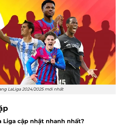
ng LaLiga 2024/2025 mới nhất
ặp
a Liga cập nhật nhanh nhất?