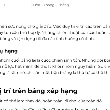
+…
Hòa – Thắng – Thắng
nên sức nóng cho giải đấu. Việc duy trì vị trí cao trên bả
ay tua cầu thủ hợp lý. Những chiến thuật của các huấn 
bóng và tận dụng tối đa các tình huống cố định.
rụ hạng
nhóm cuối bảng lại là cuộc chiến sinh tồn. Những đội b
phải nỗ lực hết mình để thoát khỏi nhóm nguy hiểm. Sự c
g là rất nhỏ, chỉ cần một trận thắng là thứ tự có thể th
 trí trên bảng xếp hạng
 có thể làm thay đổi hoàn toàn lối chơi của toàn đội.
ên tục giữa các đấu trường Champions League và La Liga